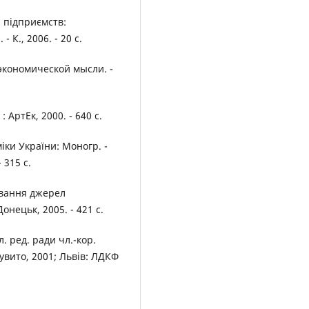
й підприємств:
 К., 2006. - 20 с.
экономической мысли. -
АртЕк, 2000. - 640 с.
ки України: Моногр. -
 315 с.
ування джерел
Донецьк, 2005. - 421 с.
. ред. ради чл.-кор.
еувито, 2001; Львів: ЛДКФ