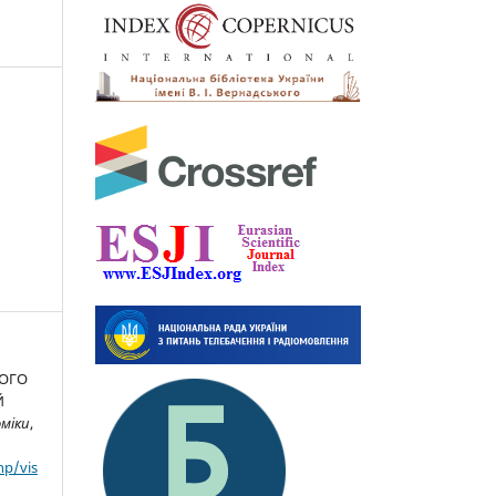
КОГО
Й
оміки
,
hp/vis