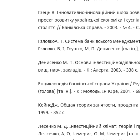
Гэець В. Інновативно-інноваційний шлях розв
проект розвитку української економіки і суспіл
століття // Банківська справа. - 2003. - № 4. - С.
ГзловкоА. Т. Система банківського менеджменту:
Гзловко, В. І. Гоушко, М. П. Денисенко [ma ін.]. 
Денисенко М. П. Основи інвестиційноїдіяльност
вищ. навч. закладів. - К.: Алерта, 2003. - 338 с.
Енциклопедія банківської справи України / Ред
(голова) [та ін.]. - К.: Молодь, Ін Юре, 2001. - 68
КейнсДж. Общая теория занятости, процента и 
1999. - 352 с.
Лесечко М. Д. Інвестиційний клімат: теорія і п
Ле- сечко, А. О. Чемерис, О. М. Чемерис [та ін.];