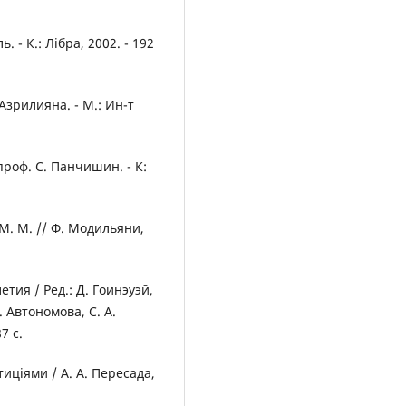
 - К.: Лібра, 2002. - 192
зрилияна. - М.: Ин-т
проф. С. Панчишин. - К:
. М. // Ф. Модильяни,
ия / Ред.: Д. Гоинэуэй,
. Автономова, С. А.
7 с.
иціями / А. А. Пересада,