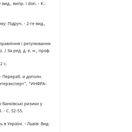
 вид., випр. і don. - К.:
: Підруч. - 2-ге вид.,
 Управління і регулювання
/ За ред. д. е. н., проф.
2 с.
- Перераб. и дополн.
"Интерэксперт", "ИНФРА-
 банківські ризики у
. - С. 52-55.
 в Україні. - Львів: Вид-