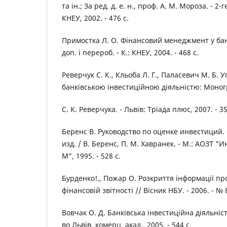
та ін.; За ред. д. е. н., проф. А. М. Мороза. - 2-ге
КНЕУ, 2002. - 476 с.
Примостка Л. О. Фінансовий менеджмент у банку
доп. і перероб. - К.: КНЕУ, 2004. - 468 с.
Реверчук С. К., Кльоба Л. Г., Паласевич М. Б.
банківською інвестиційною діяльністю: Моногр. 
С. К. Реверчука. - Львів: Тріада плюс, 2007. - 35
Беренс В. Руководство по оценке инвестиций. 
изд. / В. Беренс, П. М. Хавранек. - М.: АОЗТ 
М", 1995. - 528 с.
Бурденко!., Пожар О. Розкриття інформації про
фінансовій звітності // Вісник НБУ. - 2006. - № 8
Вовчак О. Д. Банківська інвестиційна діяльність
во Львів. комерц. акад., 2005. - 544 с.