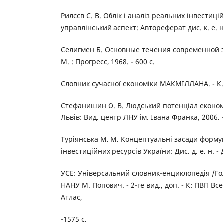
Рилєєв С. В. Облік і аналіз реальних інвестиці
управлінський аспект: Автореферат дис. к. е. н. -
Селигмен Б. Основные течения современной 
М. : Прогресс, 1968. - 600 с.
Словник сучасної економіки МАКМІЛЛАНА. - К. : 
Стефанишин О. В. Людський потенціал економі
Львів: Вид. центр ЛНУ ім. Івана Франка, 2006. -
Туріянська М. М. Концептуальні засади форм
інвестиційних ресурсів України: Дис. д. е. н. - 
УСЕ: Універсальний словник-енциклопедія /Гол
НАНУ М. Попович. - 2-ге вид., доп. - К: ПВП Вс
Атлас,
-1575 с.