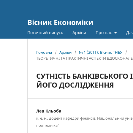
Вісник Економіки
Поточний випуск
Архіви
Про нас
Для
Головна
/
Архіви
/
№ 1 (2011): Вісник ТНЕУ
/
ТЕОРЕТИЧНІ ТА ПРАКТИЧНІ АСПЕКТИ ВДОСКОНАЛ
СУТНІСТЬ БАНКІВСЬКОГО 
ЙОГО ДОСЛІДЖЕННЯ
Лев Кльоба
к. е. н., доцент кафедри фінансів, Національний уні
політехніка"