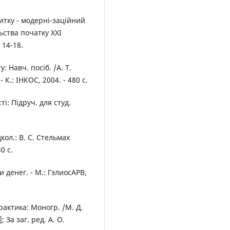
итку - модерні-заційний
ьства початку XXI
 14-18.
 Навч. посіб. /А. Т.
- К.: ІНКОС, 2004. - 480 с.
і: Підруч. для студ.
кол.: В. С. Стельмах
0 с.
денег. - М.: ГэлиосАРВ,
рактика: Моногр. /М. Д.
 За заг. ред. А. О.