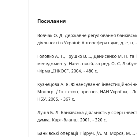
Посилання
Вовчак О. Д. Державне регулювання банківсько
діяльності в Україні: Автореферат дис. д. е. н. - 
Головко A. T., Грушко В. І., Денисенко М. П. та
менеджменту: Навч. посіб. за ред. О. С. Любуня т
Фірма „ІНКОС”, 2004. - 480 с.
Кузнєцова А. Я. Фінансування інвестиційно-ін
Моногр. / Ін-т екон. прогноз. НАН України. - Льв
НБУ, 2005. - 367 с.
Луців Б. Л. Банківська діяльність у сфері інвес
думка, Карт-бланш, 2001. - 320 с.
Банківські операції Підруч. /А. М. Мороз, М. І.