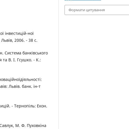
Формати цитування
ї інвестицій-ної
Львів, 2006. - 38 с.
 ін. Система банківського
а В. І. Гсушко. - К.:
новаційноїдіяльності:
ів: Львів. банк. ін-т
тицій. - Тернопіль: Екон.
 Савлук, М. Ф. Пуховкіна