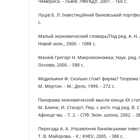
Чемериса. - Львів: ЛФУАДУ, 2001. - 160 с.
Луців Б. Л. Інвестиційний банківський портфель.
с.
Малый экономический словарь/Под ред. А. Н. А
Новой экон., 2000. - 1088 с.
Манків Грегорі Н. Макроекономіка; Наук. ред. 
Основи, 2000. - 588 с.
Модильяни Ф. Сколько стоит фирма? Теорема М
М. Мертон. - М.: Дело, 1999. - 272 с.
Панорама экономической мысли конца XX столет
М. Блини, И. Стюарт; Пер. с англ. под ред. В. С
Афонце¬ва. - Т. 2. - СПб: Экон. школа, 2002. - 38
Пересада А. А. Управління банківськими інвест
Т. В. Майорова. - К.: КНЕУ, 2005. - 388 с.