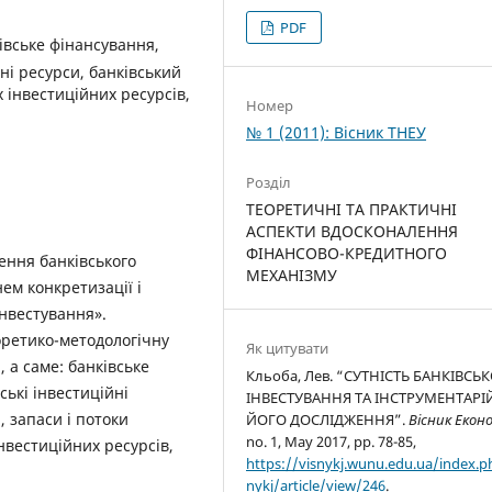
PDF
ківське фінансування,
йні ресурси, банківський
 інвестиційних ресурсів,
Номер
№ 1 (2011): Вісник ТНЕУ
Розділ
ТЕОРЕТИЧНІ ТА ПРАКТИЧНІ
АСПЕКТИ ВДОСКОНАЛЕННЯ
ФІНАНСОВО-КРЕДИТНОГО
ження банківського
МЕХАНІЗМУ
ем конкретизації і
інвестування».
еоретико-методологічну
Як цитувати
 а саме: банківське
Кльоба, Лев. “СУТНІСТЬ БАНКІВСЬ
ські інвестиційні
ІНВЕСТУВАННЯ ТА ІНСТРУМЕНТАРІ
, запаси і потоки
ЙОГО ДОСЛІДЖЕННЯ”.
Вісник Екон
no. 1, May 2017, pp. 78-85,
нвестиційних ресурсів,
https://visnykj.wunu.edu.ua/index.p
nykj/article/view/246
.