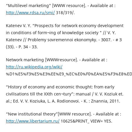
“Multilevel marketing" [WWW resource]. - Available at :
http://www.rdsa.ru/smi/
318/319/.
Katenev V. Y. “Prospects for network economy development
in conditions of form¬ing of knowledge society " // V. Y.
Katenev // Problemy sovremennoi ekonomyky. - З007. - # З
(ЗЗ). - P. З4 - 3З.
Network marketing [WWWresource]. - Available at :
http://ru.wikipedia.org/wiki/
%D1%E5%FЗ%E5%EЗ%EE%E9_%EC%E0%F0%EA%E5%FЗ%E8%ED
“History of economy and economic thought: from early
civilisations till the XXth cen¬tury”: manual / V. V. Koziuk et.
al.; Ed. V. V. Koziuka, L. A. Rodionovoi. - K. : Znannia, 2011.
“New institutional theory”[WWW resource]. - Available at :
http://www.libertarium.ru/
10625&PRINT_ VIEW= YES.