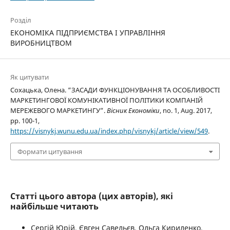
Розділ
ЕКОНОМІКА ПІДПРИЄМСТВА І УПРАВЛІННЯ
ВИРОБНИЦТВОМ
Як цитувати
Сохацька, Олена. “ЗАСАДИ ФУНКЦІОНУВАННЯ ТА ОСОБЛИВОСТІ
МАРКЕТИНГОВОЇ КОМУНІКАТИВНОЇ ПОЛІТИКИ КОМПАНІЙ
МЕРЕЖЕВОГО МАРКЕТИНГУ”.
Вісник Економіки
, no. 1, Aug. 2017,
pp. 100-1,
https://visnykj.wunu.edu.ua/index.php/visnykj/article/view/549
.
Формати цитування
Статті цього автора (цих авторів), які
найбільше читають
Сергій Юрій, Євген Савельєв, Ольга Кириленко,