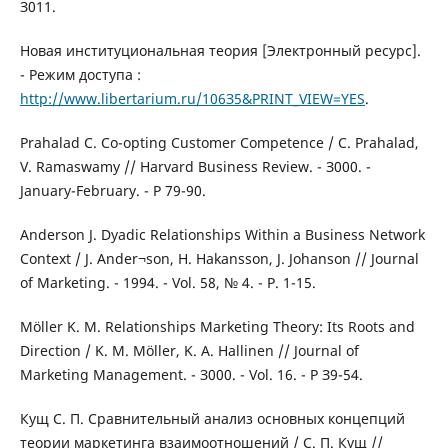
З011.
Новая институциональная теория [Электронный ресурс].
- Режим доступа :
http://www.libertarium.ru/106З5&PRINT_VIEW=YES
.
Prahalad C. Co-opting Customer Competence / C. Prahalad,
V. Ramaswamy // Harvard Business Review. - З000. -
January-February. - P 79-90.
Anderson J. Dyadic Relationships Within a Business Network
Context / J. Ander¬son, H. Hakansson, J. Johanson // Journal
of Marketing. - 1994. - Vol. 58, № 4. - P. 1-15.
Möller K. M. Relationships Marketing Theory: Its Roots and
Direction / K. M. Möller, K. A. Hallinen // Journal of
Marketing Management. - З000. - Vol. 16. - P З9-54.
Кущ С. П. Сравнительный анализ основных концепций
теории маркетинга взаимоотношений / С. П. Кущ //