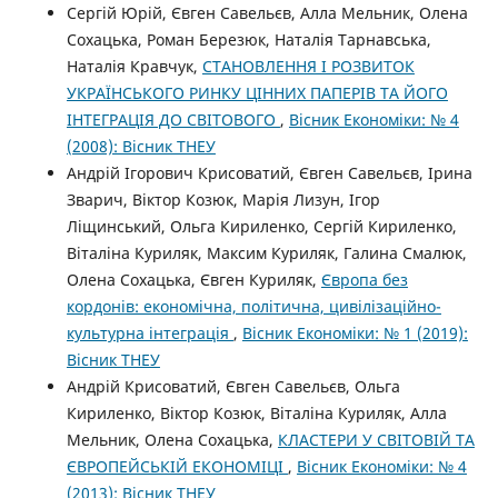
Сергій Юрій, Євген Савельєв, Алла Мельник, Олена
Сохацька, Роман Березюк, Наталія Тарнавська,
Наталія Кравчук,
СТАНОВЛЕННЯ І РОЗВИТОК
УКРАЇНСЬКОГО РИНКУ ЦІННИХ ПАПЕРІВ ТА ЙОГО
ІНТЕГРАЦІЯ ДО СВІТОВОГО
,
Вісник Економіки: № 4
(2008): Вісник ТНЕУ
Андрій Ігорович Крисоватий, Євген Савельєв, Ірина
Зварич, Віктор Козюк, Марія Лизун, Ігор
Ліщинський, Ольга Кириленко, Сергій Кириленко,
Віталіна Куриляк, Максим Куриляк, Галина Смалюк,
Олена Сохацька, Євген Куриляк,
Європа без
кордонів: економічна, політична, цивілізаційно-
культурна інтеграція
,
Вісник Економіки: № 1 (2019):
Вісник ТНЕУ
Андрій Крисоватий, Євген Савельєв, Ольга
Кириленко, Віктор Козюк, Віталіна Куриляк, Алла
Мельник, Олена Сохацька,
КЛАСТЕРИ У СВІТОВІЙ ТА
ЄВРОПЕЙСЬКІЙ ЕКОНОМІЦІ
,
Вісник Економіки: № 4
(2013): Вісник ТНЕУ