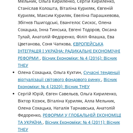
Мельник, Ольга Кириленко, Сергій Кириленко,
Станіслав Колошта, Віталіна Куриляк, Євгеній
Куриляк, Максим Куриляк, Евеліна Парашкевова,
Збігнєв Пшигодські, Евангелос Сискос, Олена
Сохацька, Інна Тинська, Евгені Тодоров, Оксана
Тулай, Анатолій Федоренко, Філіп Флашка, Ева
Цветанова, Соня Чапкова,
ЄВРОПЕЙСЬКА
ІНТЕГРАЦІЯ І УКРАЇНА: РАДИКАЛЬНІ ЕКОНОМІЧНІ
РЕФОРМИ
,
Вісник Економіки: № 4 (2016): Вісник
ТНЕУ
Олена Сохацька, Ольга Кухтин,
Сучасні тенденції
віртуалізації світового фондового ринку
,
Вісник
Економіки: № 4 (2020): Вісник ТНЕУ
Сергій Юрій, Євген Савельєв, Ольга Кириленко,
Віктор Козюк, Віталіна Куриляк, Алла Мельник,
Олена Сохацька, Наталія Тарнавська, Анатолій
Федоренко,
РЕФОРМИ У ГЛОБАЛЬНІЙ ЕКОНОМІЦІ
ТА УКРАЇНА
,
Вісник Економіки: № 4 (2011): Вісник
ТНЕУ