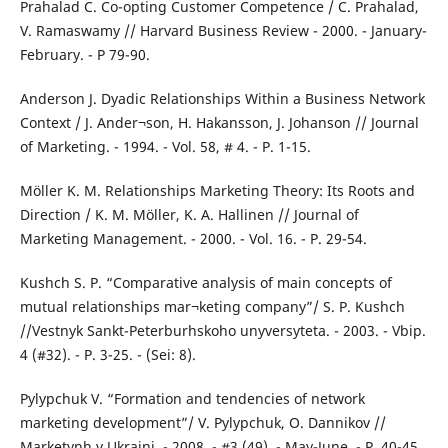
Prahalad C. Co-opting Customer Competence / C. Prahalad,
V. Ramaswamy // Harvard Business Review - 2000. - January-
February. - P 79-90.
Anderson J. Dyadic Relationships Within a Business Network
Context / J. Ander¬son, H. Hakansson, J. Johanson // Journal
of Marketing. - 1994. - Vol. 58, # 4. - P. 1-15.
Möller K. M. Relationships Marketing Theory: Its Roots and
Direction / K. M. Möller, K. A. Hallinen // Journal of
Marketing Management. - 2000. - Vol. 16. - P. 29-54.
Kushch S. P. “Comparative analysis of main concepts of
mutual relationships mar¬keting company”/ S. P. Kushch
//Vestnyk Sankt-Peterburhskoho unyversyteta. - 2003. - Vbip.
4 (#32). - P. 3-25. - (Sei: 8).
Pylypchuk V. “Formation and tendencies of network
marketing development”/ V. Pylypchuk, O. Dannikov //
Marketynh v Ukraini. - 2008. - #3 (49). - May-June. - P. 40-45.