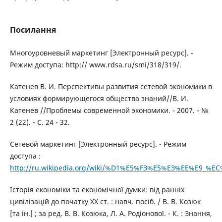
Посилання
Многоуровневый маркетинг [Электронный ресурс]. -
Режим доступа: http:// www.rdsa.ru/smi/318/319/.
Катенев В. И. Перспективы развития сетевой экономики в
условиях формирующегося общества знаний//В. И.
Катенев //Проблемы современной экономики. - 2007. - №
2 (22). - С. 24 - 32.
Сетевой маркетинг [Электронный ресурс]. - Режим
доступа :
http://ru.wikipedia.org/wiki/%D1%E5%FЗ%E5%EЗ%EE%E9_
Історія економіки та економічної думки: від ранніх
цивілізацій до початку ХХ ст. : навч. посіб. / В. В. Козюк
[та ін.] ; за ред. В. В. Козюка, Л. А. Родіонової. - К. : Знання,