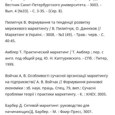
Вестник Санкт-Петербургского университета. - З003. -
Вып. 4 (№3З). - С. 3-З5. - (Сер. 8).
Пилипчук В. Формування та тенденції розвитку
мережевого маркетингу / B. Пилипчук, О. Данніков //
Маркетинг в Україні. - З008. - №3 (49). - Трав.- черв. - С.
40-45.
Амблер Т. Практический маркетинг / Т. Амблер ; пер. с
англ. под общей ред. Ю. Н. Каптуревского. - СПб. : Питер,
1999.
Войчак А. В. Особливості сучасної організації маркетингу
на підприємстві/ А. В. Войчак // Формування ринкової
економіки : зб. наук. праць. Спец. 79, вип.: Сучасні
проблеми теорії і практики маркетингу. - К. : КНЕУ, З005.
Барбер Д. Сетевой маркетинг: руководство для
начинающих/Д. Барбер. - М. : Фаир-Пресс, З001.