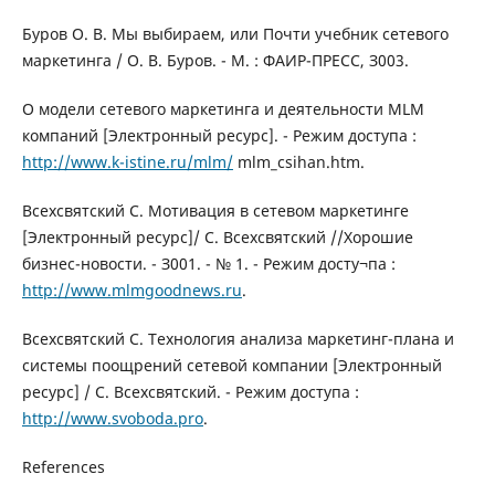
Буров О. В. Мы выбираем, или Почти учебник сетевого
маркетинга / О. В. Буров. - М. : ФАИР-ПРЕСС, З003.
О модели сетевого маркетинга и деятельности MLM
компаний [Электронный ресурс]. - Режим доступа :
http://www.k-istine.ru/mlm/
mlm_csihan.htm.
Всехсвятский С. Мотивация в сетевом маркетинге
[Электронный ресурс]/ C. Всехсвятский //Хорошие
бизнес-новости. - З001. - № 1. - Режим досту¬па :
http://www.mlmgoodnews.ru
.
Всехсвятский С. Технология анализа маркетинг-плана и
системы поощрений сетевой компании [Электронный
ресурс] / С. Всехсвятский. - Режим доступа :
http://www.svoboda.pro
.
References