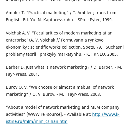
Ambler T. “Practical marketing” / T. Ambler ; trans from
English. Ed. Yu. N. Kapturevskoho. - SPb. : Pyter, 1999.
Voichak A. V. “Peculiarities of modern marketing at an
enterprise”/A. V. Voichak // Formuvannia rynkovoi
ekonomiky : scientific works collection. Spets. 79, : Suchasni
problemy teorii i praktyky marketynhu. - K. : KNEU, 2005.
Barber D. Just what is network marketing? / D. Barber. - M. :
Fayr-Press, 2001.
Burov O. V. “We choose or almost a mabual of network
marketing” / O. V. Burov. - M. : Fayr-Press, 2003.
“About a model of network marketing and MLM company
activities” [WWW re¬source]. - Available at:
http://www.k-
istine.ru/mlm/mlm_csihan.htm
.