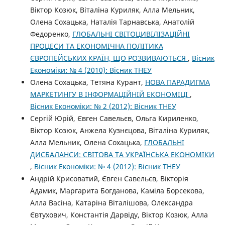
Віктор Козюк, Віталіна Куриляк, Алла Мельник,
Олена Сохацька, Наталія Тарнавська, Анатолій
Федоренко,
ГЛОБАЛЬНІ СВІТОЦИВІЛІЗАЦІЙНІ
ПРОЦЕСИ ТА ЕКОНОМІЧНА ПОЛІТИКА
ЄВРОПЕЙСЬКИХ КРАЇН, ЩО РОЗВИВАЮТЬСЯ
,
Вісник
Економіки: № 4 (2010): Вісник ТНЕУ
Олена Сохацька, Тетяна Курант,
НОВА ПАРАДИГМА
МАРКЕТИНГУ В ІНФОРМАЦІЙНІЙ ЕКОНОМІЦІ
,
Вісник Економіки: № 2 (2012): Вісник ТНЕУ
Сергій Юрій, Євген Савельєв, Ольга Кириленко,
Віктор Козюк, Анжела Кузнєцова, Віталіна Куриляк,
Алла Мельник, Олена Сохацька,
ГЛОБАЛЬНІ
ДИСБАЛАНСИ: СВІТОВА ТА УКРАЇНСЬКА ЕКОНОМІКИ
,
Вісник Економіки: № 4 (2012): Вісник ТНЕУ
Андрій Крисоватий, Євген Савельєв, Вікторія
Адамик, Маргарита Богданова, Каміла Борсекова,
Алла Васіна, Катаріна Віталішова, Олександра
Євтухович, Константія Дарвіду, Віктор Козюк, Алла