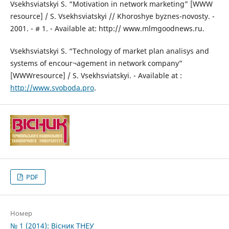
Vsekhsviatskyi S. “Motivation in network marketing” [WWW
resource] / S. Vsekhsviatskyi // Khoroshye byznes-novosty. -
2001. - # 1. - Available at: http:// www.mlmgoodnews.ru.
Vsekhsviatskyi S. “Technology of market plan analisys and
systems of encour¬agement in network company”
[WWWresource] / S. Vsekhsviatskyi. - Available at :
http://www.svoboda.pro
.
PDF
Номер
№ 1 (2014): Вісник ТНЕУ