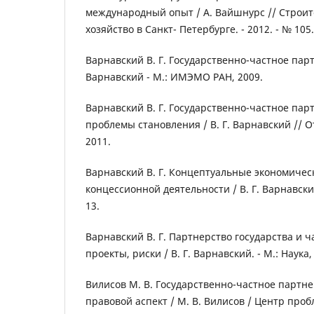
международный опыт / А. Вайшнурс // Строит
хозяйство в Санкт- Петербурге. - 2012. - № 105.
Варнавский В. Г. Государственно-частное партнер
Варнавский - М.: ИМЭМО РАН, 2009.
Варнавский В. Г. Государственно-частное парт
проблемы становления / В. Г. Варнавский // О
2011.
Варнавский В. Г. Концептуальные экономичес
концессионной деятельности / В. Г. Варнавски
13.
Варнавский В. Г. Партнерство государства и ч
проекты, риски / В. Г. Варнавский. - М.: Наука,
Вилисов М. В. Государственно-частное партне
правовой аспект / М. В. Вилисов / Центр про