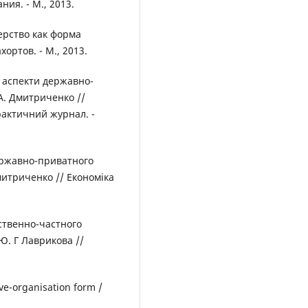
ия. - М., 2013.
ерство как форма
ортов. - М., 2013.
і аспекти державно-
 А. Дмитриченко //
рактичний журнал. -
ержавно-приватного
Дмитриченко // Економіка
ственно-частного
 Ю. Г Лаврикова //
ve-оrganisation form /