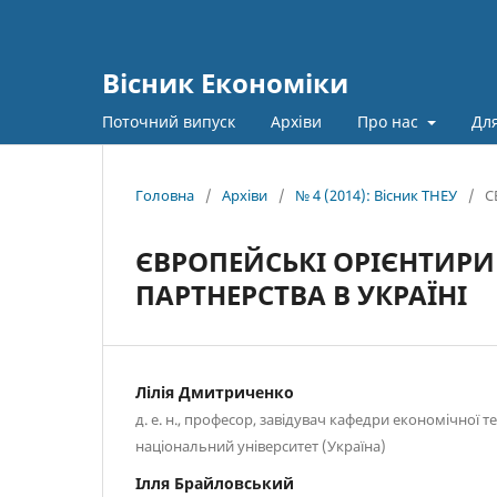
Вісник Економіки
Поточний випуск
Архіви
Про нас
Для
Головна
/
Архіви
/
№ 4 (2014): Вісник ТНЕУ
/
С
ЄВРОПЕЙСЬКІ ОРІЄНТИР
ПАРТНЕРСТВА В УКРАЇНІ
Лілія Дмитриченко
д. е. н., професор, завідувач кафедри економічної т
національний університет (Україна)
Ілля Брайловський