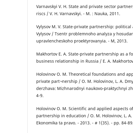
Varnavskyi V. H. State and private sector partner
riscs / V. H. Varnavskyi. - M. : Nauka, 2011.
Vylysov M. V. State-private partnership: political
Vylysov / Tsentr problemnoho analyza y hosuda
upravlencheskoho proektyrovanyia. - M, 2013.
Makhortov E. A. State-private partnership as a 
business relationship in Russia / E. A. Makhortov
Holovinov O. M. Theoretical foundations and appl
private part¬nership / O. M. Holovinov, L. A. D
derzhava: Mizhnarodnyi naukovo-praktychnyi zhurn
4-9.
Holovinov O. M. Scientific and applied aspects of
partnership in education / O. M. Holovinov, L. A
Ekonomika ta pravo. - 2013. - # 1(35). - pp. 84-89