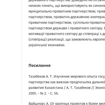
низкою понять, що використовують як синонім
муніципально-приватним партнерством, прив
партнерством, приватно-державною кооперац
приватним партнерством, суспільно-приватн
партнерством держави і приватного сектору.
мотивації приватного сектору до співпраці з 
(співпраці) реалізації, що зумовлюють європе
української економіки.
Посилання
Тазабеков А. Т. Изучение мирового опыта гос
партнерства как важная предпосылка дальне
развития Казахстана / А. Т. Тазабеков // Экон
2005. - № 2. - С. 56.
Вайшнурс А. От крупных проектов к более мел