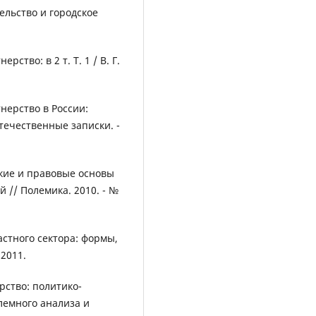
ельство и городское
ство: в 2 т. Т. 1 / В. Г.
нерство в России:
течественные записки. -
кие и правовые основы
й // Полемика. 2010. - №
астного сектора: формы,
 2011.
рство: политико-
блемного анализа и