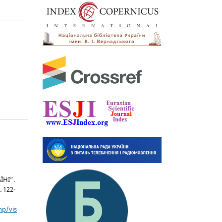
ЇНІ”.
. 122-
hp/vis