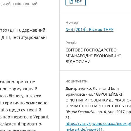
PDF
нецький національний
Номер
№ 4 (2014): Вісник ТНЕУ
тво (ДПП), державний
 ДПП, інституціональні
Розділ
СВІТОВЕ ГОСПОДАРСТВО,
МІЖНАРОДНІ ЕКОНОМІЧНІ
ВІДНОСИНИ
Як цитувати
ержавно-приватне
Дмитриченко, Лілія, and Ілля
основ формування й
Брайловський. “ЄВРОПЕЙСЬКІ
ого бізнесу, а також
ОРІЄНТИРИ РОЗВИТКУ ДЕРЖАВНО-
ків критично осмислено
ПРИВАТНОГО ПАРТНЕРСТВА В УКРА
ицію щодо сутності й
Вісник Економіки
, no. 4, Aug. 2017, pp
 партнерства в Україні.
31,
https://visnykj.wunu.edu.ua/index.p
ослідженні приватно-
nykj/article/view/611
.
сть цього поняття