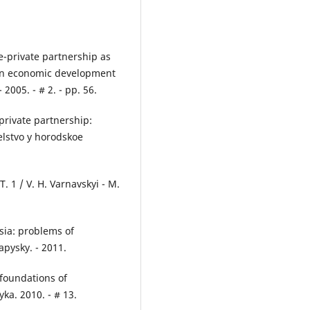
e-private partnership as
tan economic development
2005. - # 2. - pp. 56.
private partnership:
telstvo y horodskoe
T. 1 / V. H. Varnavskyi - M.
ssia: problems of
apysky. - 2011.
foundations of
yka. 2010. - # 13.