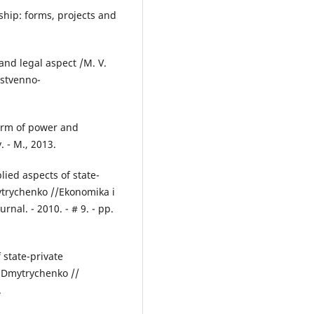
ship: forms, projects and
 and legal aspect /M. V.
rstvenno-
form of power and
. - M., 2013.
ied aspects of state-
mytrychenko //Ekonomika i
al. - 2010. - # 9. - pp.
 state-private
. Dmytrychenko //
.