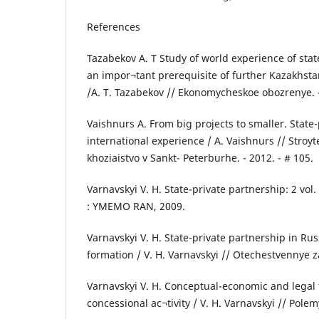
References
Tazabekov A. T Study of world experience of stat
an impor¬tant prerequisite of further Kazakhs
/A. T. Tazabekov // Ekonomycheskoe obozrenye. - 
Vaishnurs A. From big projects to smaller. State-
international experience / A. Vaishnurs // Stroy
khoziaistvo v Sankt- Peterburhe. - 2012. - # 105.
Varnavskyi V. H. State-private partnership: 2 vol. 
: YMEMO RAN, 2009.
Varnavskyi V. H. State-private partnership in Ru
formation / V. H. Varnavskyi // Otechestvennye z
Varnavskyi V. H. Conceptual-economic and legal 
concessional ac¬tivity / V. H. Varnavskyi // Polem