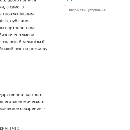
и, а саме: з
Формати цитування
атно-суспільним
ією, публічно-
им партнерством,
 Визначено умови
державою й механізм її
йський вектор розвитку
ударственно-частного
йшего экономического
омическое обозрение. -
ким. ГЧП: