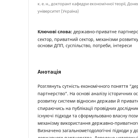
к. е. н., докторант кафедри економічної теорії, До
університет (Україна)
Ключові слова:
державно-приватне партнерс
сектор, приватний сектор, механізми розвитку
основи ДПП, суспільство, потреби, інтереси
Анотація
Розглянуть сутність економічного поняття “д
партнерство”. На основі аналізу історичних 
розвитку системи відносин держави й приватн
спираючись на публікації провідних дослідни
існуючі підходи та сформульовано власну поз
механізму використання державно-приватного
Визначено загальнометодологічні підходи у д
державного партнерства. Доведено нетотожні