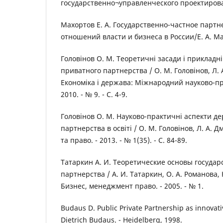
государственно¬управленческого проектирован
Махортов Е. А. Государственно-частное партн
отношений власти и бизнеса в России/Е. А. Мах
Головінов О. М. Теоретичні засади і прикладн
приватного партнерства / О. М. Головінов, Л.
Економіка і держава: Міжнародний науково-п
2010. - № 9. - С. 4-9.
Головінов О. М. Науково-практичні аспекти д
партнерства в освіті / О. М. Головінов, Л. А. 
та право. - 2013. - № 1(35). - С. 84-89.
Татаркин А. И. Теоретические основы государ
партнерства / А. И. Татаркин, О. А. Романова,
Бизнес, менеджмент право. - 2005. - № 1.
Budaus D. Public Private Partnership as innovati
Dietrich Budaus. - Heidelberg, 1998.