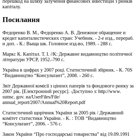
перешкод на шляху залучення фінансових інвестицій з ринків
капіталу.
Посилання
Федоренко В. М., Федоренко А. В. Денежное обращение и
кредит капиталистических стран: Учебник. - 2-е изд., перераб.
и доп. - К.: Выща шк. Головное изд-во, 1989. - 288 с.
Маркс К. Капітал. Т. I. //К: Державне видавництво політичної
літератури УРСР, 1952.-790 с.
Україна в цифрах у 2007 році. Статистичний збірник. - К. 70S
“Видавництво “Консультант”, 2008. - 260 с.
Звіт Державної комісії з цінних паперів та фондового ринку за
2007 рік. [Електронний ресурс]. -Доступно з: http://www.
ssmsc. gov. иа/UserFiles/File/
annual_report/2007/Annual%20Report.pdf
Статистичний щорічник України за 2005 рік / Державний
комітет статистики України. - K. : ТОВ “Видавництво
“Консультант”, 2006. - 576 с.
Закон України “Про господарські товариства” від 19.09.1991