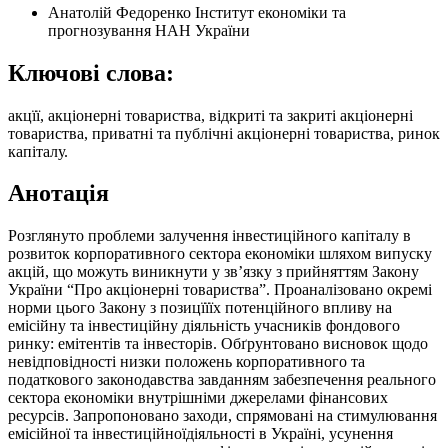
Анатолій Федоренко
Інститут економіки та
прогнозування НАН України
Ключові слова:
акцїї, акціонерні товариства, відкриті та закриті акціонерні
товариства, приватні та публічні акціонерні товариства, ринок
капіталу.
Анотація
Розглянуто проблеми залучення інвестиційного капіталу в
розвиток корпоративного сектора економіки шляхом випуску
акцій, що можуть виникнути у зв’язку з прийняттям Закону
України “Про акціонерні товариства”. Проаналізовано окремі
норми цього Закону з позицїїїх потенційного впливу на
емісійну та інвестиційну діяльність учасників фондового
ринку: емітентів та інвесторів. Обґрунтовано висновок щодо
невідповідності низки положень корпоративного та
податкового законодавства завданням забезпечення реального
сектора економіки внутрішніми джерелами фінансових
ресурсів. Запропоновано заходи, спрямовані на стимулювання
емісійної та інвестиційноїдіяльності в Україні, усунення