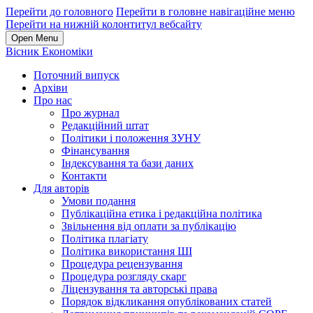
Перейти до головного
Перейти в головне навігаційне меню
Перейти на нижній колонтитул вебсайту
Open Menu
Вісник Економіки
Поточний випуск
Архіви
Про нас
Про журнал
Редакційний штат
Політики і положення ЗУНУ
Фінансування
Індексування та бази даних
Контакти
Для авторів
Умови подання
Публікаційна етика і редакційна політика
Звільнення від оплати за публікацію
Політика плагіату
Політика використання ШІ
Процедура рецензування
Процедура розгляду скарг
Ліцензування та авторські права
Порядок відкликання опублікованих статей