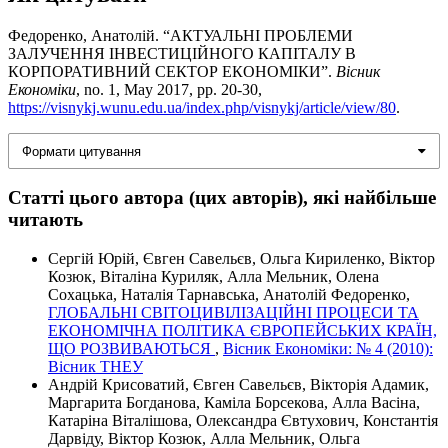
Федоренко, Анатолій. “АКТУАЛЬНІ ПРОБЛЕМИ
ЗАЛУЧЕННЯ ІНВЕСТИЦІЙНОГО КАПІТАЛУ В
КОРПОРАТИВНИЙ СЕКТОР ЕКОНОМІКИ”.
Вісник
Економіки
, no. 1, May 2017, pp. 20-30,
https://visnykj.wunu.edu.ua/index.php/visnykj/article/view/80
.
Формати цитування
Статті цього автора (цих авторів), які найбільше
читають
Сергій Юрій, Євген Савельєв, Ольга Кириленко, Віктор
Козюк, Віталіна Куриляк, Алла Мельник, Олена
Сохацька, Наталія Тарнавська, Анатолій Федоренко,
ГЛОБАЛЬНІ СВІТОЦИВІЛІЗАЦІЙНІ ПРОЦЕСИ ТА
ЕКОНОМІЧНА ПОЛІТИКА ЄВРОПЕЙСЬКИХ КРАЇН,
ЩО РОЗВИВАЮТЬСЯ
,
Вісник Економіки: № 4 (2010):
Вісник ТНЕУ
Андрій Крисоватий, Євген Савельєв, Вікторія Адамик,
Маргарита Богданова, Каміла Борсекова, Алла Васіна,
Катаріна Віталішова, Олександра Євтухович, Константія
Дарвіду, Віктор Козюк, Алла Мельник, Ольга