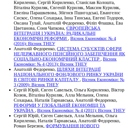
Кириленко, Сергій Кириленко, Станіслав Колошта,
Віталіна Куриляк, Євгеній Куриляк, Максим Куриляк,
Евеліна Парашкевова, Збігнєв Пшигодські, Евангелос
Сискос, Олена Сохацька, Інна Тинська, Евгені Тодоров,
Оксана Тулай, Анатолій Федоренко, Філіп Флашка, Ева
Цветанова, Соня Чапкова,
ЄВРОПЕЙСЬКА
ІНТЕГРАЦІЯ І УКРАЇНА: РАДИКАЛЬНІ
ЕКОНОМІЧНІ РЕФОРМИ
,
Вісник Економіки: № 4
(2016): Вісник ТНЕУ
Анатолій Федоренко,
СИСТЕМА СУБ’ЄКТІВ СФЕРИ
НЕДЕРЖАВНОГО ПЕНСІЙНОГО ЗАБЕПЕЧЕННЯ ЯК
СОЦІАЛЬНО-ЕКОНОМІЧНИЙ КЛАСТЕР
,
Вісник
Економіки: № 4 (2013): Вісник ТНЕУ
Анатолій Федоренко,
ШЛЯХИ ІНТЕГРАЦІЇ
НАЦІОНАЛЬНОГО ФОНДОВОГО РИНКУ УКРАЇНИ
В СВІТОВІ РИНКИ КАПІТАЛУ
,
Вісник Економіки: №
3 (2009): Вісник ТНЕУ
Сергій Юрій, Євген Савельєв, Ольга Кириленко, Віктор
Козюк, Віталіна Куриляк, Алла Мельник, Олена
Сохацька, Наталія Тарнавська, Анатолій Федоренко,
РЕФОРМИ У ГЛОБАЛЬНІЙ ЕКОНОМІЦІ ТА
УКРАЇНА
,
Вісник Економіки: № 4 (2011): Вісник ТНЕУ
Сергій Юрій, Євген Савельєв, Алла Мельник, Ольга
Кириленко, Наталія Тарнавська, Анатолій Федоренко,
Роман Березюк,
ФОРМУВАННЯ НОВОГО