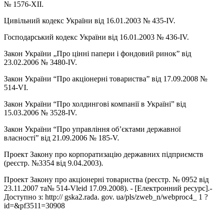
№ 1576-ХІІ.
Цивільний кодекс України від 16.01.2003 № 435-IV.
Господарський кодекс України від 16.01.2003 № 436-IV.
Закон України „Про цінні папери і фондовий ринок” від
23.02.2006 № 3480-IV.
Закон України “Про акціонерні товариства” від 17.09.2008 №
514-VI.
Закон України “Про холдингові компанії в Україні” від
15.03.2006 № 3528-IV.
Закон України “Про управління об’єктами державної
власності” від 21.09.2006 № 185-V.
Проект Закону про корпоратизацію державних підприємств
(реєстр. №3354 від 9.04.2003).
Проект Закону про акціонерні товариства (реєстр. № 0952 від
23.11.2007 та№ 514-Vleid 17.09.2008). - [Електронний ресурс].-
Доступно з: http:// gska2.rada. gov. ua/pls/zweb_n/webproc4_ 1 ?
id=&pf3511=30908