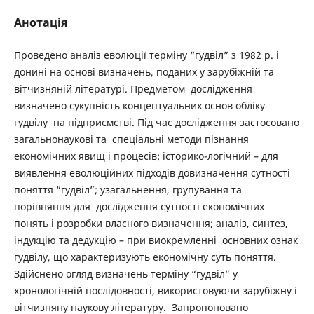
Анотація
Проведено аналіз еволюції терміну “гудвіл” з 1982 р. і
донині на основі визначень, поданих у зарубіжній та
вітчизняній літературі. Предметом дослідження
визначено сукупність концептуальних основ обліку
гудвілу на підприємстві. Під час дослідження застосовано
загальнонаукові та спеціальні методи пізнання
економічних явищ і процесів: історико-логічний – для
виявлення еволюційних підходів довизначення сутності
поняття “гудвіл”; узагальнення, групування та
порівняння для дослідження сутності економічних
понять і розробки власного визначення; аналіз, синтез,
індукцію та дедукцію – при виокремленні основних ознак
гудвілу, що характеризують економічну суть поняття.
Здійснено огляд визначень терміну “гудвіл” у
хронологічній послідовності, використовуючи зарубіжну і
вітчизняну наукову літературу. Запропоновано