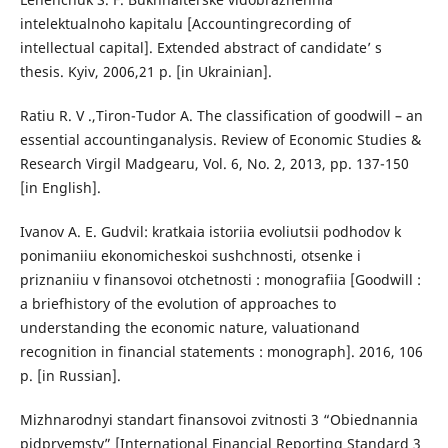
intelektualnoho kapitalu [Accountingrecording of
intellectual capital]. Extended abstract of candidate’ s
thesis. Kyiv, 2006,21 p. [in Ukrainian].
Ratiu R. V .,Tiron-Tudor A. The classification of goodwill – an
essential accountinganalysis. Review of Economic Studies &
Research Virgil Madgearu, Vol. 6, No. 2, 2013, pp. 137-150
[in English].
Ivanov A. E. Gudvil: kratkaia istoriia evoliutsii podhodov k
ponimaniiu ekonomicheskoi sushchnosti, otsenke i
priznaniiu v finansovoi otchetnosti : monografiia [Goodwill :
a briefhistory of the evolution of approaches to
understanding the economic nature, valuationand
recognition in financial statements : monograph]. 2016, 106
p. [in Russian].
Mizhnarodnyi standart finansovoi zvitnosti 3 “Obiednannia
pidpryemstv” [International Financial Reporting Standard 3