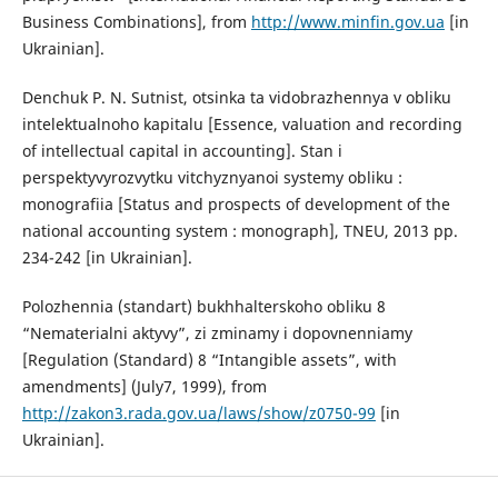
Business Combinations], from
http://www.minfin.gov.ua
[in
Ukrainian].
Denchuk P. N. Sutnist, otsinka ta vidobrazhennya v obliku
intelektualnoho kapitalu [Essence, valuation and recording
of intellectual capital in accounting]. Stan i
perspektyvyrozvytku vitchyznyanoi systemy obliku :
monografiia [Status and prospects of development of the
national accounting system : monograph], TNEU, 2013 pp.
234-242 [in Ukrainian].
Polozhennia (standart) bukhhalterskoho obliku 8
“Nematerialni aktyvy”, zi zminamy i dopovnenniamy
[Regulation (Standard) 8 “Intangible assets”, with
amendments] (July7, 1999), from
http://zakon3.rada.gov.ua/laws/show/z0750-99
[in
Ukrainian].