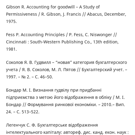
Gibson R. Accounting for goodwill – A Study of
Permissiveness / R. Gibson, J. Francis // Abacus, December,
1975.
Fess P. Accounting Principles / P. Fess, C. Niswonger //
Cincinnati : South-Western Publishing Co., 13th edition,
1981.
Соколов Я. В. Гудвилл – “новая” категория бухгалтерского
учета / Я. В. Соколов, М. Л. Пятов // Бухгалтерский учет. –
1997. – № 2. – С. 46–50.
Бондар М. І. Визнання гудвілу при придбанні
підприємства з метою його відображення в обліку / М. І.
Бондар // Формування ринкової економіки. – 2010.– Вип.
24. – С. 513–522.
Легенчук С. Ф. Бухгалтерське відображення
інтелектуального капіталу: автореф. дис. канд. екон. наук :