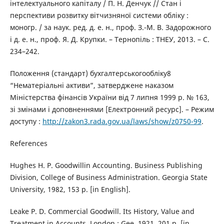
інтелектуального капіталу / П. Н. Денчук // Стан і
перспективи розвитку вітчизняної системи обліку :
моногр. / за наук. ред. д. е. н., проф. З.-М. В. Задорожного
і д. е. н., проф. Я. Д. Крупки. – Тернопіль : ТНЕУ, 2013. – С.
234–242.
Положення (стандарт) бухгалтерськогообліку8
“Нематеріальні активи”, затверджене наказом
Міністерства фінансів України від 7 липня 1999 р. № 163,
зі змінами і доповненнями [Електронний ресурс]. – Режим
доступу :
http://zakon3.rada.gov.ua/laws/show/z0750-99
.
References
Hughes H. P. Goodwillin Accounting. Business Publishing
Division, College of Business Administration. Georgia State
University, 1982, 153 p. [in English].
Leake P. D. Commercial Goodwill. Its History, Value and
Treatment in Accounts, London : Gee, 1921, 201 p. [in