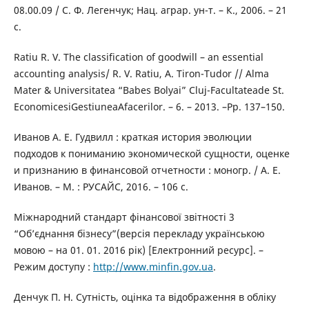
08.00.09 / С. Ф. Легенчук; Нац. аграр. ун-т. – К., 2006. – 21
c.
Ratiu R. V. The classification of goodwill – an essential
accounting analysis/ R. V. Ratiu, A. Tiron-Tudor // Alma
Mater & Universitatea “Babes Bolyai” Cluj-Facultateade St.
EconomicesiGestiuneaAfacerilor. – 6. – 2013. –Рp. 137–150.
Иванов А. Е. Гудвилл : краткая история эволюции
подходов к пониманию экономической сущности, оценке
и признанию в финансовой отчетности : моногр. / А. Е.
Иванов. – М. : РУСАЙС, 2016. – 106 с.
Міжнародний стандарт фінансової звітності 3
“Об’єднання бізнесу”(версія перекладу українською
мовою – на 01. 01. 2016 рік) [Електронний ресурс]. –
Режим доступу :
http://www.minfin.gov.ua
.
Денчук П. Н. Сутність, оцінка та відображення в обліку