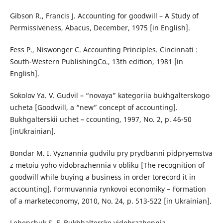
Gibson R., Francis J. Accounting for goodwill – A Study of
Permissiveness, Abacus, December, 1975 [in English].
Fess P., Niswonger C. Accounting Principles. Cincinnati :
South-Western PublishingCo., 13th edition, 1981 [in
English].
Sokolov Ya. V. Gudvil – “novaya” kategoriia bukhgalterskogo
ucheta [Goodwill, a “new” concept of accounting].
Bukhgalterskii uchet – ccounting, 1997, No. 2, р. 46-50
[inUkrainian].
Bondar M. I. Vyznannia gudvilu pry prydbanni pidpryemstva
z metoiu yoho vidobrazhennia v obliku [The recognition of
goodwill while buying a business in order torecord it in
accounting]. Formuvannia rynkovoi economiky – Formation
of a marketeconomy, 2010, No. 24, р. 513-522 [in Ukrainian].
Lehenchuk S. F. Bukhhalterske vidobrazhennia