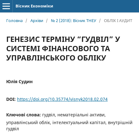
Вісник Економіки
Головна
/
Архіви
/
№ 2 (2018): Вісник ТНЕУ
/
ОБЛІК І АУДИТ
ГЕНЕЗИС ТЕРМІНУ “ГУДВІЛ” У
СИСТЕМІ ФІНАНСОВОГО ТА
УПРАВЛІНСЬКОГО ОБЛІКУ
Юлія Судин
DOI:
https://doi.org/10.35774/visnyk2018.02.074
Ключові слова:
гудвіл, нематеріальні активи,
управлінський облік, інтелектуальний капітал, внутрішній
гудвіл