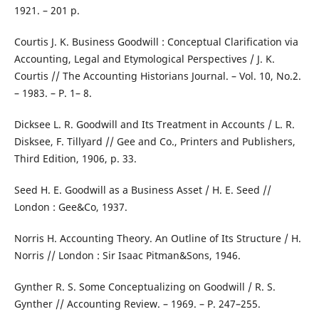
1921. – 201 p.
Courtis J. K. Business Goodwill : Conceptual Clarification via
Accounting, Legal and Etymological Perspectives / J. K.
Courtis // The Accounting Historians Journal. – Vol. 10, No.2.
– 1983. – Р. 1– 8.
Dicksee L. R. Goodwill and Its Treatment in Accounts / L. R.
Disksee, F. Tillyard // Gee and Co., Printers and Publishers,
Third Edition, 1906, p. 33.
Seed H. E. Goodwill as a Business Asset / H. E. Seed //
London : Gee&Co, 1937.
Norris H. Accounting Theory. An Outline of Its Structure / H.
Norris // London : Sir Isaac Pitman&Sons, 1946.
Gynther R. S. Some Conceptualizing on Goodwill / R. S.
Gynther // Accounting Review. – 1969. – Р. 247–255.