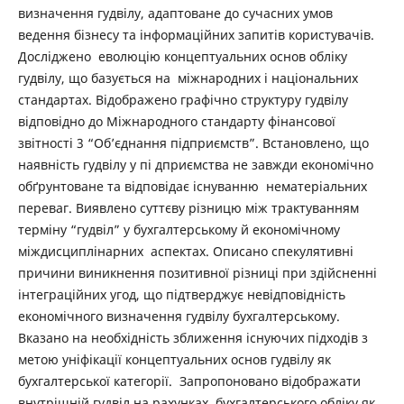
визначення гудвілу, адаптоване до сучасних умов
ведення бізнесу та інформаційних запитів користувачів.
Досліджено еволюцію концептуальних основ обліку
гудвілу, що базується на міжнародних і національних
стандартах. Відображено графічно структуру гудвілу
відповідно до Міжнародного стандарту фінансової
звітності 3 “Об’єднання підприємств”. Встановлено, що
наявність гудвілу у пі дприємства не завжди економічно
обґрунтоване та відповідає існуванню нематеріальних
переваг. Виявлено суттєву різницю між трактуванням
терміну “гудвіл” у бухгалтерському й економічному
міждисциплінарних аспектах. Описано спекулятивні
причини виникнення позитивної різниці при здійсненні
інтеграційних угод, що підтверджує невідповідність
економічного визначення гудвілу бухгалтерському.
Вказано на необхідність зближення існуючих підходів з
метою уніфікації концептуальних основ гудвілу як
бухгалтерської категорії. Запропоновано відображати
внутрішній гудвіл на рахунках бухгалтерського обліку як