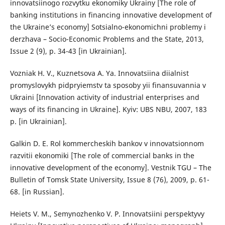
innovatsiinogo rozvytku ekonomiky Ukrainy [The role of
banking institutions in financing innovative development of
the Ukraine’s economy] Sotsialno-ekonomichni problemy i
derzhava – Socio-Economic Problems and the State, 2013,
Issue 2 (9), p. 34-43 [in Ukrainian].
Vozniak H. V., Kuznetsova A. Ya. Innovatsiina diialnist
promyslovykh pidpryiemstv ta sposoby yii finansuvannia v
Ukraini [Innovation activity of industrial enterprises and
ways of its financing in Ukraine]. Kyiv: UBS NBU, 2007, 183
p. [in Ukrainian].
Galkin D. E. Rol kommercheskih bankov v innovatsionnom
razvitii ekonomiki [The role of commercial banks in the
innovative development of the economy]. Vestnik TGU – The
Bulletin of Tomsk State University, Issue 8 (76), 2009, p. 61-
68. [in Russian].
Heiets V. M., Semynozhenko V. P. Innovatsiini perspektyvy