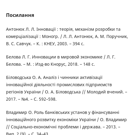
Посилання
Антонюк Л. Л. Інновації : теорія, механізм розробки та
комерціалізації : Моногр. / Л. Л. Антонюк, А. М. Поручник,
В. С. Савчук. – К. : КНЕУ, 2003. – 394 с.
Белова Л. Г. Инновации в мировой экономике / Л. Г.
Белова. – М. : Изд-во Кнорус, 2018. – 148 с.
Біловодська О. А. Аналіз і чинники активізації
інноваційної діяльності промислових підприємств
регіонів України / О. А. Біловодська // Молодий вчений. –
2017. – №4. – С. 592–598.
Владимир О. Роль банківських установ у фінансуванні
інноваційного розвитку економіки України / О. Владимир
// Соціально-економічні проблеми і держава. – 2013. –
Вип. 2 (9). – С. 34–43.