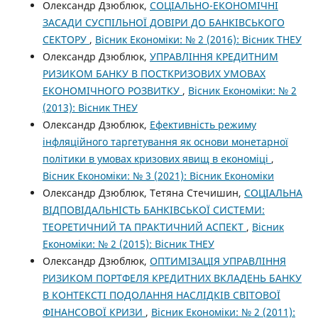
Олександр Дзюблюк,
СОЦІАЛЬНО-ЕКОНОМІЧНІ
ЗАСАДИ СУСПІЛЬНОЇ ДОВІРИ ДО БАНКІВСЬКОГО
СЕКТОРУ
,
Вісник Економіки: № 2 (2016): Вісник ТНЕУ
Олександр Дзюблюк,
УПРАВЛІННЯ КРЕДИТНИМ
РИЗИКОМ БАНКУ В ПОСТКРИЗОВИХ УМОВАХ
ЕКОНОМІЧНОГО РОЗВИТКУ
,
Вісник Економіки: № 2
(2013): Вісник ТНЕУ
Олександр Дзюблюк,
Ефективність режиму
інфляційного таргетування як основи монетарної
політики в умовах кризових явищ в економіці
,
Вісник Економіки: № 3 (2021): Вісник Економіки
Олександр Дзюблюк, Тетяна Стечишин,
СОЦІАЛЬНА
ВІДПОВІДАЛЬНІСТЬ БАНКІВСЬКОЇ СИСТЕМИ:
ТЕОРЕТИЧНИЙ ТА ПРАКТИЧНИЙ АСПЕКТ
,
Вісник
Економіки: № 2 (2015): Вісник ТНЕУ
Олександр Дзюблюк,
ОПТИМІЗАЦІЯ УПРАВЛІННЯ
РИЗИКОМ ПОРТФЕЛЯ КРЕДИТНИХ ВКЛАДЕНЬ БАНКУ
В КОНТЕКСТІ ПОДОЛАННЯ НАСЛІДКІВ СВІТОВОЇ
ФІНАНСОВОЇ КРИЗИ
,
Вісник Економіки: № 2 (2011):