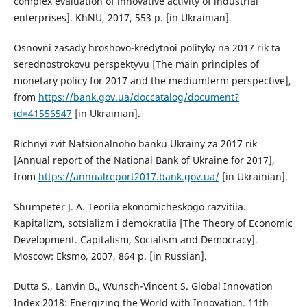
complex evaluation of innovative activity of industrial
enterprises]. KhNU, 2017, 553 p. [in Ukrainian].
Osnovni zasady hroshovo-kredytnoi polityky na 2017 rik ta
serednostrokovu perspektyvu [The main principles of
monetary policy for 2017 and the mediumterm perspective],
from
https://bank.gov.ua/doccatalog/document?
id=41556547
[in Ukrainian].
Richnyi zvit Natsionalnoho banku Ukrainy za 2017 rik
[Annual report of the National Bank of Ukraine for 2017],
from
https://annualreport2017.bank.gov.ua/
[in Ukrainian].
Shumpeter J. A. Teoriia ekonomicheskogo razvitiia.
Kapitalizm, sotsializm i demokratiia [The Theory of Economic
Development. Capitalism, Socialism and Democracy].
Moscow: Eksmo, 2007, 864 p. [in Russian].
Dutta S., Lanvin B., Wunsch-Vincent S. Global Innovation
Index 2018: Energizing the World with Innovation. 11th