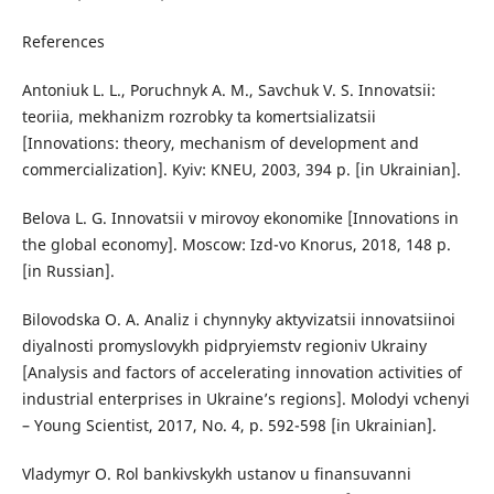
References
Antoniuk L. L., Poruchnyk A. M., Savchuk V. S. Innovatsii:
teoriia, mekhanizm rozrobky ta komertsializatsii
[Innovations: theory, mechanism of development and
commercialization]. Kyiv: KNEU, 2003, 394 p. [in Ukrainian].
Belova L. G. Innovatsii v mirovoy ekonomike [Innovations in
the global economy]. Moscow: Izd-vo Knorus, 2018, 148 p.
[in Russian].
Bilovodska O. A. Analiz i chynnyky aktyvizatsii innovatsiinoi
diyalnosti promyslovykh pidpryiemstv regioniv Ukrainy
[Analysis and factors of accelerating innovation activities of
industrial enterprises in Ukraine’s regions]. Molodyi vchenyi
– Young Scientist, 2017, No. 4, p. 592-598 [in Ukrainian].
Vladymyr O. Rol bankivskykh ustanov u finansuvanni