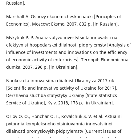
Russian].
Marshall A. Osnovy ekonomicheskoi nauki [Principles of
Economics]. Moscow: Eksmo, 2007, 832 p. [in Russian].
Mykytiuk P. P. Analiz vplyvu investytsii ta innovatsii na
efektyvnist hospodarskoi diialnosti pidpryiemstv [Analysis of
influence of investments and innovations on the efficiency
of economic activity of enterprises]. Ternopil: Ekonomichna
dumka, 2007, 296 p. [in Ukrainian].
Naukova ta innovatsiina diialnist Ukrainy za 2017 rik
[Scientific and innovative activity of Ukraine for 2017].
Derzhavna sluzhba statystyky Ukrainy [State Statistics
Service of Ukraine], Kyiv, 2018, 178 p. [in Ukrainian].
Orlov O. O., Honchar O. I., Kovalchuk S. V. et al. Aktualni
pytannia kompleksnoho otsiniuvannia innovatsiinoi
diialnosti promyslovykh pidpryiemstv [Current issues of