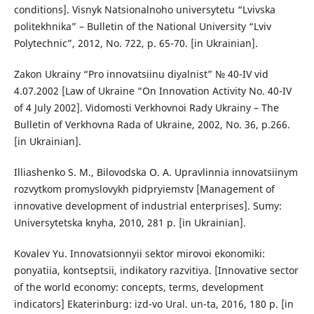
conditions]. Visnyk Natsionalnoho universytetu “Lvivska
politekhnika” – Bulletin of the National University “Lviv
Polytechnic”, 2012, No. 722, p. 65-70. [in Ukrainian].
Zakon Ukrainy “Pro innovatsiinu diyalnist” № 40-IV vid
4.07.2002 [Law of Ukraine “On Innovation Activity No. 40-IV
of 4 July 2002]. Vidomosti Verkhovnoi Rady Ukrainy – The
Bulletin of Verkhovna Rada of Ukraine, 2002, No. 36, p.266.
[in Ukrainian].
Illiashenko S. M., Bilovodska O. A. Upravlinnia innovatsiinym
rozvytkom promyslovykh pidpryiemstv [Management of
innovative development of industrial enterprises]. Sumy:
Universytetska knyha, 2010, 281 p. [in Ukrainian].
Kovalev Yu. Innovatsionnyii sektor mirovoi ekonomiki:
ponyatiia, kontseptsii, indikatory razvitiya. [Innovative sector
of the world economy: concepts, terms, development
indicators] Ekaterinburg: izd-vo Ural. un-ta, 2016, 180 p. [in