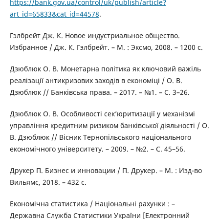
https://bank.gov.ua/control/uk/publish/article?
art_id=65833&cat_id=44578
.
Гэлбрейт Дж. К. Новое индустриальное общество.
Избранное / Дж. К. Гэлбрейт. – М. : Эксмо, 2008. – 1200 с.
Дзюблюк О. В. Монетарна політика як ключовий важіль
реалізації антикризових заходів в економіці / О. В.
Дзюблюк // Банківська права. – 2017. – №1. – С. 3–26.
Дзюблюк О. В. Особливості сек’юритизації у механізмі
управління кредитним ризиком банківської діяльності / О.
В. Дзюблюк // Вісник Тернопільського національного
економічного університету. – 2009. – №2. – С. 45–56.
Друкер П. Бизнес и инновации / П. Друкер. – М. : Изд-во
Вильямс, 2018. – 432 с.
Економічна статистика / Національні рахунки : –
Державна Служба Статистики України [Електронний