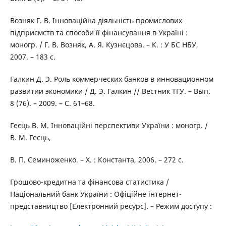
Возняк Г. В. Інноваційна діяльність промислових
підприємств та способи її фінансування в Україні :
моногр. / Г. В. Возняк, А. Я. Кузнєцова. – К. : У БС НБУ,
2007. – 183 с.
Галкин Д. Э. Роль коммерческих банков в инновационном
развитии экономики / Д. Э. Галкин // Вестник ТГУ. – Вып.
8 (76). – 2009. – С. 61–68.
Геєць В. М. Інноваційні перспективи України : моногр. /
В. М. Геєць,
В. П. Семиноженко. – Х. : Константа, 2006. – 272 с.
Грошово-кредитна та фінансова статистика /
Національний банк України : Офіційне інтернет-
представництво [Електронний ресурс]. – Режим доступу :