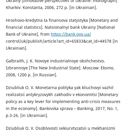
Ukrainy [Innovative perspectives of Ukraine: monograph]
Kharkiv: Konstanta, 2006, 272 p. [in Ukrainian].
Hroshovo-kredytna ta finansova statystyka [Monetary and
financial statistics]. Natsionalnyi bank Ukrainy [National
Bank of Ukraine], from
https://bank.gov.ua/
control/uk/publish/article?art_id=65833&cat_id=44578 [in
Ukrainian].
Galbraith, J. K. Novoye industrialnoye obshchestvo.
Izbrannoye [The New Industrial State]. Moscow: Eksmo,
2008, 1200 p. [in Russian].
Dziubliuk O. V. Monetarna polityka yak kliuchovyi vazhil
realizatsii antykryzovykh zakhodiv v ekonomitsi [Monetary
policy as a key lever for implementing anti-crisis measures
in the economy]. Bankivska sprava – Banking, 2017, No. 1,
p.3-26. [in Ukrainian].
Dziubliuk O. V. Osoblyvosti sekiurytyzatsii u mekhanizmi