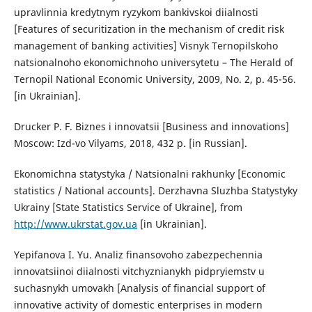
upravlinnia kredytnym ryzykom bankivskoi diialnosti
[Features of securitization in the mechanism of credit risk
management of banking activities] Visnyk Ternopilskoho
natsionalnoho ekonomichnoho universytetu – The Herald of
Ternopil National Economic University, 2009, No. 2, p. 45-56.
[in Ukrainian].
Drucker P. F. Biznes i innovatsii [Business and innovations]
Moscow: Izd-vo Vilyams, 2018, 432 p. [in Russian].
Ekonomichna statystyka / Natsionalni rakhunky [Economic
statistics / National accounts]. Derzhavna Sluzhba Statystyky
Ukrainy [State Statistics Service of Ukraine], from
http://www.ukrstat.gov.ua
[in Ukrainian].
Yepifanova I. Yu. Analiz finansovoho zabezpechennia
innovatsiinoi diialnosti vitchyznianykh pidpryiemstv u
suchasnykh umovakh [Analysis of financial support of
innovative activity of domestic enterprises in modern