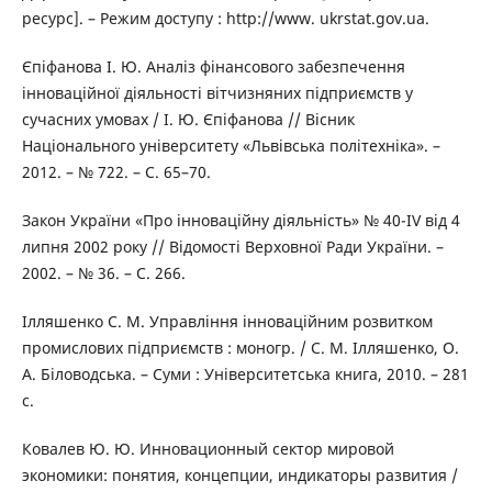
ресурс]. – Режим доступу : http://www. ukrstat.gov.ua.
Єпіфанова І. Ю. Аналіз фінансового забезпечення
інноваційної діяльності вітчизняних підприємств у
сучасних умовах / І. Ю. Єпіфанова // Вісник
Національного університету «Львівська політехніка». –
2012. – № 722. – С. 65–70.
Закон України «Про інноваційну діяльність» № 40-IV від 4
липня 2002 року // Відомості Верховної Ради України. –
2002. – № 36. – С. 266.
Ілляшенко С. М. Управління інноваційним розвитком
промислових підприємств : моногр. / С. М. Ілляшенко, О.
А. Біловодська. – Суми : Університетська книга, 2010. – 281
c.
Ковалев Ю. Ю. Инновационный сектор мировой
экономики: понятия, концепции, индикаторы развития /