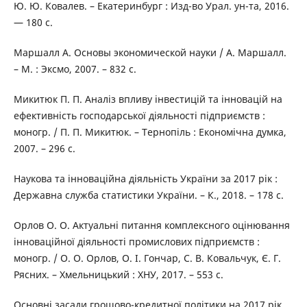
Ю. Ю. Ковалев. – Екатеринбург : Изд-во Урал. ун-та, 2016.
— 180 с.
Маршалл А. Основы экономической науки / А. Маршалл.
– М. : Эксмо, 2007. – 832 с.
Микитюк П. П. Аналіз впливу інвестицій та інновацій на
ефективність господарської діяльності підприємств :
моногр. / П. П. Микитюк. – Тернопіль : Економічна думка,
2007. – 296 с.
Наукова та інноваційна діяльність України за 2017 рік :
Державна служба статистики України. – К., 2018. – 178 с.
Орлов О. О. Актуальні питання комплексного оцінювання
інноваційної діяльності промислових підприємств :
моногр. / О. О. Орлов, О. І. Гончар, С. В. Ковальчук, Є. Г.
Рясних. – Хмельницький : ХНУ, 2017. – 553 с.
Основні засади грошово-кредитної політики на 2017 рік