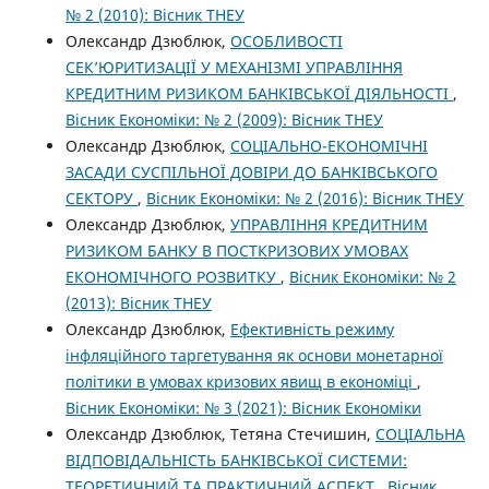
№ 2 (2010): Вісник ТНЕУ
Олександр Дзюблюк,
ОСОБЛИВОСТІ
СЕК’ЮРИТИЗАЦІЇ У МЕХАНІЗМІ УПРАВЛІННЯ
КРЕДИТНИМ РИЗИКОМ БАНКІВСЬКОЇ ДІЯЛЬНОСТІ
,
Вісник Економіки: № 2 (2009): Вісник ТНЕУ
Олександр Дзюблюк,
СОЦІАЛЬНО-ЕКОНОМІЧНІ
ЗАСАДИ СУСПІЛЬНОЇ ДОВІРИ ДО БАНКІВСЬКОГО
СЕКТОРУ
,
Вісник Економіки: № 2 (2016): Вісник ТНЕУ
Олександр Дзюблюк,
УПРАВЛІННЯ КРЕДИТНИМ
РИЗИКОМ БАНКУ В ПОСТКРИЗОВИХ УМОВАХ
ЕКОНОМІЧНОГО РОЗВИТКУ
,
Вісник Економіки: № 2
(2013): Вісник ТНЕУ
Олександр Дзюблюк,
Ефективність режиму
інфляційного таргетування як основи монетарної
політики в умовах кризових явищ в економіці
,
Вісник Економіки: № 3 (2021): Вісник Економіки
Олександр Дзюблюк, Тетяна Стечишин,
СОЦІАЛЬНА
ВІДПОВІДАЛЬНІСТЬ БАНКІВСЬКОЇ СИСТЕМИ:
ТЕОРЕТИЧНИЙ ТА ПРАКТИЧНИЙ АСПЕКТ
,
Вісник