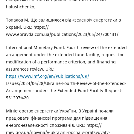
halushchenko.
Топалов М. Що залишилося від «зеленої» енергетики в
Україні. URL: https://
www.epravda.com.ua/publications/2023/05/24/700431/.
International Monetary Fund. Fourth review of the extended
arrangement under the extended fund facility, request for
modification of a performance criterion, and financing
assurances review. URL:
https://www.imf.org/en/Publications/CR/
Issues/2024/06/28/Ukraine-Fourth-Review-of-the-Extended-
Arrangement-under- the-Extended-Fund-Facility-Request-
551207%20.
Міністерство енергетики України. В Україні почали
працювати фінансові програми для підвищення
енергонезалежності споживачів. URL: https://
mev.gov.ua/novyna/v-ukrayini-pochaly-pratsyuvaty-