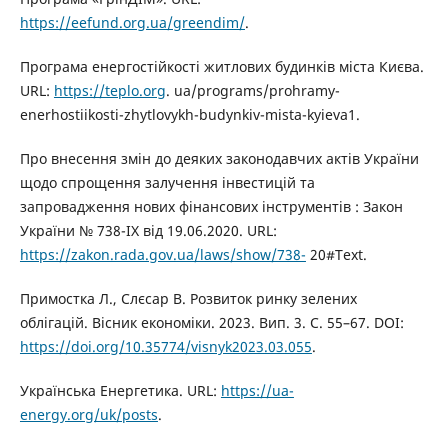
https://eefund.org.ua/greendim/
.
Програма енергостійкості житлових будинків міста Києва.
URL:
https://teplo.org
. ua/programs/prohramy-
enerhostiikosti-zhytlovykh-budynkiv-mista-kyieva1.
Про внесення змін до деяких законодавчих актів України
щодо спрощення залучення інвестицій та
запровадження нових фінансових інструментів : Закон
України № 738-IX від 19.06.2020. URL:
https://zakon.rada.gov.ua/laws/show/738-
20#Text.
Примостка Л., Слєсар В. Розвиток ринку зелених
облігацій. Вісник економіки. 2023. Вип. 3. С. 55–67. DOI:
https://doi.org/10.35774/visnyk2023.03.055
.
Українська Енергетика. URL:
https://ua-
energy.org/uk/posts
.