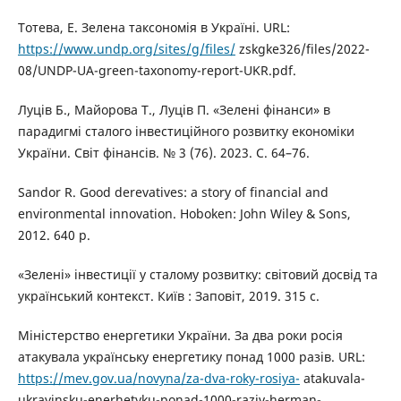
Тотева, Е. Зелена таксономія в Україні. URL:
https://www.undp.org/sites/g/files/
zskgke326/files/2022-
08/UNDP-UA-green-taxonomy-report-UKR.pdf.
Луців Б., Майорова Т., Луців П. «Зелені фінанси» в
парадигмі сталого інвестиційного розвитку економіки
України. Світ фінансів. № 3 (76). 2023. С. 64–76.
Sandor R. Good derevatives: a story of financial and
environmental innovation. Hoboken: John Wiley & Sons,
2012. 640 p.
«Зелені» інвестиції у сталому розвитку: світовий досвід та
український контекст. Київ : Заповіт, 2019. 315 c.
Міністерство енергетики України. За два роки росія
атакувала українську енергетику понад 1000 разів. URL:
https://mev.gov.ua/novyna/za-dva-roky-rosiya-
atakuvala-
ukrayinsku-enerhetyku-ponad-1000-raziv-herman-