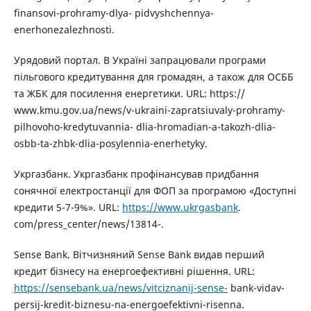
finansovi-prohramy-dlya- pidvyshchennya-
enerhonezalezhnosti.
Урядовий портал. В Україні запрацювали програми
пільгового кредитування для громадян, а також для ОСББ
та ЖБК для посилення енергетики. URL: https://
www.kmu.gov.ua/news/v-ukraini-zapratsiuvaly-prohramy-
pilhovoho-kredytuvannia- dlia-hromadian-a-takozh-dlia-
osbb-ta-zhbk-dlia-posylennia-enerhetyky.
Укргазбанк. Укргазбанк профінансував придбання
сонячної електростанції для ФОП за програмою «Доступні
кредити 5-7-9%». URL:
https://www.ukrgasbank
.
com/press_center/news/13814-.
Sense Bank. Вітчизняний Sense Bank видав перший
кредит бізнесу на енергоефективні рішення. URL:
https://sensebank.ua/news/vitciznanij-sense-
bank-vidav-
persij-kredit-biznesu-na-energoefektivni-risenna.