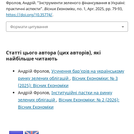
Фролов, Андрій. “Інструменти зеленого фінансування в Україні:
практичні аспекти”.
Вісник Економіки
, no. 1, Apr. 2025, pp. 79-93,
https://doi.org/10.35774/
.
Формати цитування
Статті цього автора (цих авторів), які
найбільше читають
Андрій Фролов,
Усунення бар’єрів на українському
ринку зелених облігацій
,
Вісник Економіки: № 3
(2025): Вісник Економіки
Андрій Фролов,
Інституційні пастки на ринку
зелених облігацій
,
Вісник Економіки: № 2 (2026):
Вісник Економіки