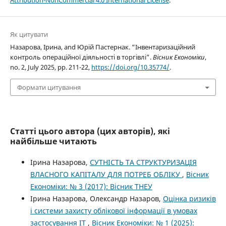
Як цитувати
Назарова, Ірина, and Юрій Пастернак. “Інвентаризаційний
контроль операційної діяльності в торгівлі”.
Вісник Економіки
,
no. 2, July 2025, pp. 211-22,
https://doi.org/10.35774/
.
Формати цитування
Статті цього автора (цих авторів), які
найбільше читають
Ірина Назарова,
СУТНІСТЬ ТА СТРУКТУРИЗАЦІЯ
ВЛАСНОГО КАПІТАЛУ ДЛЯ ПОТРЕБ ОБЛІКУ
,
Вісник
Економіки: № 3 (2017): Вісник ТНЕУ
Ірина Назарова, Олександр Назаров,
Оцінка ризиків
і системи захисту облікової інформації в умовах
застосування ІТ
,
Вісник Економіки: № 1 (2025):