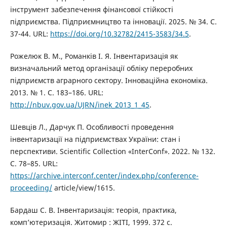
інструмент забезпечення фінансової стійкості
підприємства. Підприємництво та інновації. 2025. № 34. С.
37-44. URL:
https://doi.org/10.32782/2415-3583/34.5
.
Рожелюк В. М., Романків І. Я. Інвентаризація як
визначальний метод організації обліку переробних
підприємств аграрного сектору. Інноваційна економіка.
2013. № 1. С. 183–186. URL:
http://nbuv.gov.ua/UJRN/inek_2013_1_45
.
Шевців Л., Дарчук П. Особливості проведення
інвентаризації на підприємствах України: стан і
перспективи. Scientific Collection «InterConf». 2022. № 132.
С. 78–85. URL:
https://archive.interconf.center/index.php/conference-
proceeding/
article/view/1615.
Бардаш С. В. Інвентаризація: теорія, практика,
комп’ютеризація. Житомир : ЖІТІ, 1999. 372 с.