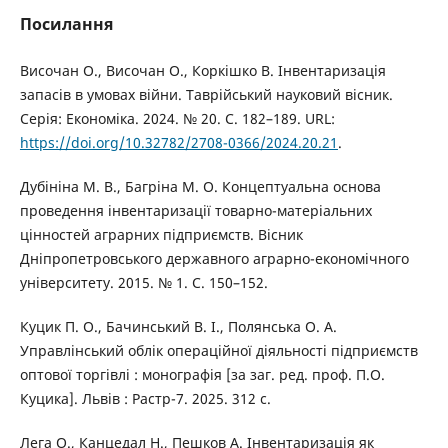
Посилання
Височан О., Височан О., Коркішко В. Інвентаризація
запасів в умовах війни. Таврійський науковий вісник.
Серія: Економіка. 2024. № 20. С. 182–189. URL:
https://doi.org/10.32782/2708-0366/2024.20.21
.
Дубініна М. В., Багріна М. О. Концептуальна основа
проведення інвентаризації товарно-матеріальних
цінностей аграрних підприємств. Вісник
Дніпропетровського державного аграрно-економічного
університету. 2015. № 1. С. 150–152.
Куцик П. О., Бачинський В. І., Полянська О. А.
Управлінський облік операційної діяльності підприємств
оптової торгівлі : монографія [за заг. ред. проф. П.О.
Куцика]. Львів : Растр-7. 2025. 312 с.
Лега О., Канцедал Н., Пешков А. Інвентаризація як