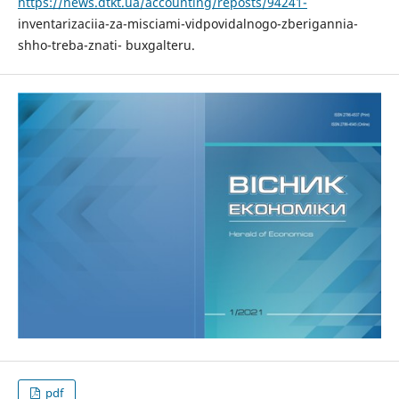
https://news.dtkt.ua/accounting/reposts/94241-
inventarizaciia-za-misciami-vidpovidalnogo-zberigannia-
shho-treba-znati- buxgalteru.
pdf