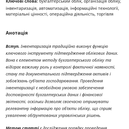
Ключові слова:
бухгалтерський облік, організація обліку,
інвентаризація, автоматизація, інформаційні технології,
матеріальні цінності, операційна діяльність, торгівля
Анотація
Вступ.
Інвентаризація традиційно виконує функцію
ключового інструменту підтвердження облікових даних.
Вона є елементом методу бухгалтерського обліку та
відіграє важливу роль у контролі фактичної наявності,
стану та документального підтвердження активів і
зобов’язань суб’єкта господарювання. Проведення
інвентаризації є необхідною умовою забезпечення
достовірності бухгалтерських даних і фінансової
звітності, оскільки дозволяє своєчасно отримувати
релевантну інформацію про об’єкти обліку, що сприяє
ухваленню обґрунтованих управлінських рішень.
Метою
статті
є
дослідження
порядку
проведення