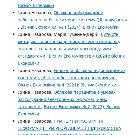
Вісник Економіки
Ірина Назарова,
Обліково-інформаційне
забезпечення бізнесу через систему QR- кодування
,
Вісник Економіки: № 1 (2024): Вісник Економіки
Ірина Назарова, Марія Гуменна-Дерій,
Сутність,
методика та організація виправлення помилок у
звітності за національними і міжнародними
стандартами
,
Вісник Економіки: № 4 (2024): Вісник
Економіки
Ірина Назарова,
Еволюція обліково-інформаційних
систем у здійсненні безготівкових розрахунків
,
Вісник Економіки: № 4 (2021): Вісник Економіки
Ірина Назарова,
Облікова парадигма в умовах
застосування електронних інформаційних
технологій
,
Вісник Економіки: № 2 (2023): Вісник
Економіки
Ірина Назарова,
ПРИНЦИПИ РОЗКРИТТЯ
ІНФОРМАЦІЇ ПРИ РЕОРГАНІЗАЦІЇ ПІДПРИЄМСТВА