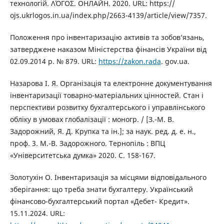
технологій. ΛΌГOΣ. ОНЛАЙН. 2020. URL: https://
ojs.ukrlogos.in.ua/index.php/2663-4139/article/view/7357.
Положення про інвентаризацію активів та зобов’язань,
затверджене наказом Міністерства фінансів України від
02.09.2014 р. № 879. URL:
https://zakon.rada
. gov.ua.
Назарова І. Я. Організація та електронне документування
інвентаризації товарно-матеріальних цінностей. Стан і
перспективи розвитку бухгалтерського і управлінського
обліку в умовах глобалізації : моногр. / [З.-М. В.
Задорожний, Я. Д. Крупка та ін.]; за наук. ред. д. е. н.,
проф. 3. М.-В. Задорожного. Тернопіль : ВПЦ
«Університетська думка» 2020. С. 158-167.
Золотухін О. Інвентаризація за місцями відповідального
зберігання: що треба знати бухгалтеру. Український
фінансово-бухгалтерський портал «Дебет- Кредит».
15.11.2024. URL: