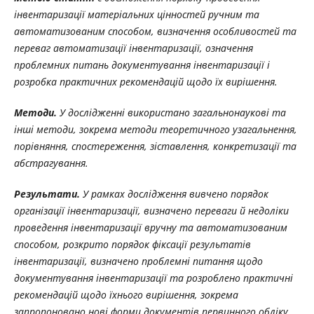
інвентаризації
матеріальних
цінностей ручним та
автоматизованим способом, визначення особливостей та
переваг автоматизації інвентаризації, означення
проблемних питань документування інвентаризації і
розробка практичних рекомендацій щодо їх вирішення.
Методи.
У дослідженні використано загальнонаукові та
інші методи, зокрема методи теоретичного узагальнення,
порівняння, спостереження, зіставлення, конкретизації та
абстрагування.
Результати.
У рамках дослідження вивчено порядок
організації інвентаризації, визначено переваги й недоліки
проведення інвентаризації вручну та автоматизованим
способом, розкрито порядок фіксації результатів
інвентаризації, визначено проблемні питання щодо
документування інвентаризації та розроблено практичні
рекомендацій щодо їхнього вирішення, зокрема
запропоновано нові форми документів первинного обліку