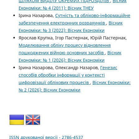
ШЛЯХОМ ВИДІЛУ ОКРЕМИХ ПІДРОЗДІЛІВ
,
Вісник
Економіки: № 4 (2011): Вісник ТНЕУ
Ірина Назарова,
Сутність та обліково-інформаційне
забезпечення електронних розрахунків
,
Вісник
Економіки: № 3 (2022): Вісник Економіки
Ярослав Крупка, Ігор Пастернак, Юрій Пастернак,
Моделювання обліку процесу відновлення
пошкоджених війною основних засобів
,
Вісник
Економіки: № 1 (2026): Вісник Економіки
Ірина Назарова, Олександр Назаров,
Генезис
способів обробки інформації у контексті
цифровізації облікових процесів
,
Вісник Економіки:
№ 2 (2026): Вісник Економіки
ISSN друкованої версії - 2786-4537