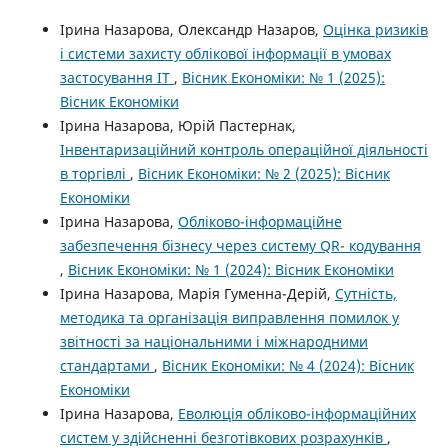
Ірина Назарова, Олександр Назаров,
Оцінка ризиків
і системи захисту облікової інформації в умовах
застосування ІТ
,
Вісник Економіки: № 1 (2025):
Вісник Економіки
Ірина Назарова, Юрій Пастернак,
Інвентаризаційний контроль операційної діяльності
в торгівлі
,
Вісник Економіки: № 2 (2025): Вісник
Економіки
Ірина Назарова,
Обліково-інформаційне
забезпечення бізнесу через систему QR- кодування
,
Вісник Економіки: № 1 (2024): Вісник Економіки
Ірина Назарова, Марія Гуменна-Дерій,
Сутність,
методика та організація виправлення помилок у
звітності за національними і міжнародними
стандартами
,
Вісник Економіки: № 4 (2024): Вісник
Економіки
Ірина Назарова,
Еволюція обліково-інформаційних
систем у здійсненні безготівкових розрахунків
,