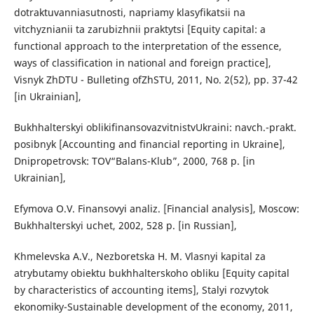
dotraktuvanniasutnosti, napriamy klasyfikatsii na
vitchyznianii ta zarubizhnii praktytsi [Equity capital: a
functional approach to the interpretation of the essence,
ways of classification in national and foreign practice],
Visnyk ZhDTU - Bulleting ofZhSTU, 2011, No. 2(52), pp. 37-42
[in Ukrainian],
Bukhhalterskyi oblikifinansovazvitnistvUkraini: navch.-prakt.
posibnyk [Accounting and financial reporting in Ukraine],
Dnipropetrovsk: TOV“Balans-Klub”, 2000, 768 p. [in
Ukrainian],
Efymova O.V. Finansovyi analiz. [Financial analysis], Moscow:
Bukhhalterskyi uchet, 2002, 528 p. [in Russian],
Khmelevska A.V., Nezboretska H. M. Vlasnyi kapital za
atrybutamy obiektu bukhhalterskoho obliku [Equity capital
by characteristics of accounting items], Stalyi rozvytok
ekonomiky-Sustainable development of the economy, 2011,