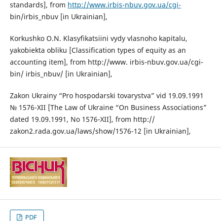
standards], from
http://www.irbis-nbuv.gov.ua/cgi-
bin/irbis_nbuv [in Ukrainian],
Korkushko O.N. Klasyfikatsiini vydy vlasnoho kapitalu,
yakobiekta obliku [Classification types of equity as an
accounting item], from http://www. irbis-nbuv.gov.ua/cgi-
bin/ irbis_nbuv/ [in Ukrainian],
Zakon Ukrainy “Pro hospodarski tovarystva” vid 19.09.1991
№ 1576-XII [The Law of Ukraine “On Business Associations”
dated 19.09.1991, No 1576-XII], from http://
zakon2.rada.gov.ua/laws/show/1576-12 [in Ukrainian],
PDF