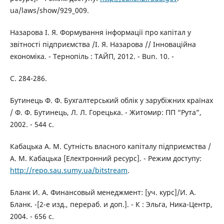
ua/laws/show/929_009.
Назарова І. Я. Формування інформації про капітал у
звітності підприємства /І. Я. Назарова // Інноваційна
економіка. - Тернопіль : ТАЙП, 2012. - Bun. 10. -
С. 284-286.
Бутинець Ф. Ф. Бухгалтерський облік у зарубіжних країнах
/ Ф. Ф. Бутинець, Л. Л. Горецька. - Житомир: ПП “Рута”,
2002. - 544 с.
Кабацька А. М. Сутність власного капіталу підприємства /
А. М. Кабацька [Електронний ресурс]. - Режим доступу:
http://repo.sau.sumy.ua/bitstream
.
Бланк И. А. Финансовый менеджмент: [уч. курс]/И. А.
Бланк. -[2-е изд., перераб. и доп.]. - К : Эльга, Ника-Центр,
2004. - 656 с.