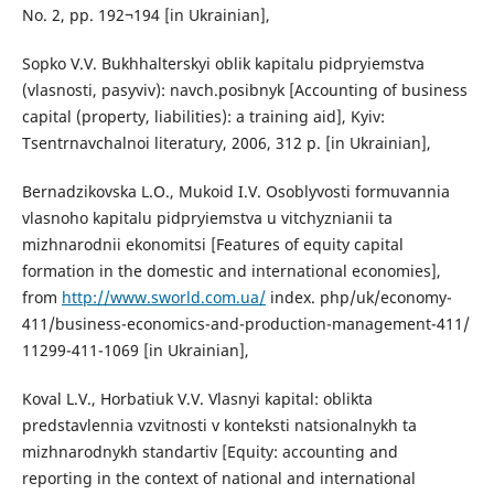
No. 2, pp. 192¬194 [in Ukrainian],
Sopko V.V. Bukhhalterskyi oblik kapitalu pidpryiemstva
(vlasnosti, pasyviv): navch.posibnyk [Accounting of business
capital (property, liabilities): a training aid], Kyiv:
Tsentrnavchalnoi literatury, 2006, 312 p. [in Ukrainian],
Bernadzikovska L.O., Mukoid I.V. Osoblyvosti formuvannia
vlasnoho kapitalu pidpryiemstva u vitchyznianii ta
mizhnarodnii ekonomitsi [Features of equity capital
formation in the domestic and international economies],
from
http://www.sworld.com.ua/
index. php/uk/economy-
411/business-economics-and-production-management-411/
11299-411-1069 [in Ukrainian],
Koval L.V., Horbatiuk V.V. Vlasnyi kapital: oblikta
predstavlennia vzvitnosti v konteksti natsionalnykh ta
mizhnarodnykh standartiv [Equity: accounting and
reporting in the context of national and international