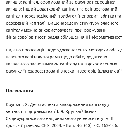
активів; капітал, сформований за рахунок переоцінки
активів; інший додатковий капітал) та реінвестований
капітал (нерозподілений прибуток (непокриті збитки) та
резервний капітал). Вищенаведену структуру власного
капіталу можна використовувати при формуванні
фінансової звітності задля збільшення її інформативності.
Надано пропозиції щодо удосконалення методики обліку
власного капіталу зокрема щодо обліку додатково
вкладеного засновниками капіталу на відокремленому
рахунку “Незареєстровані внески інвесторів (власників)”.
Посилання
Крупка І. Я. Деякі аспекти відображення капіталу у
звітності підприємства / І. Я. Крупка//Вісник
Східноукраїнського національного університету ім. В.
Даля. - Луганськ: СНУ, 2003. - Вип. №2 (60). - С. 163-166.