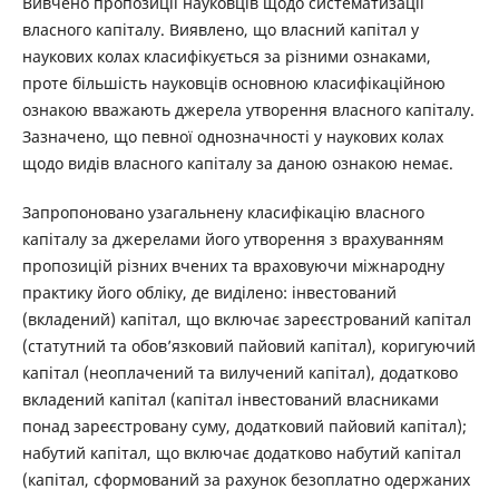
Вивчено пропозиції науковців щодо систематизації
власного капіталу. Виявлено, що власний капітал у
наукових колах класифікується за різними ознаками,
проте більшість науковців основною класифікаційною
ознакою вважають джерела утворення власного капіталу.
Зазначено, що певної однозначності у наукових колах
щодо видів власного капіталу за даною ознакою немає.
Запропоновано узагальнену класифікацію власного
капіталу за джерелами його утворення з врахуванням
пропозицій різних вчених та враховуючи міжнародну
практику його обліку, де виділено: інвестований
(вкладений) капітал, що включає зареєстрований капітал
(статутний та обов’язковий пайовий капітал), коригуючий
капітал (неоплачений та вилучений капітал), додатково
вкладений капітал (капітал інвестований власниками
понад зареєстровану суму, додатковий пайовий капітал);
набутий капітал, що включає додатково набутий капітал
(капітал, сформований за рахунок безоплатно одержаних