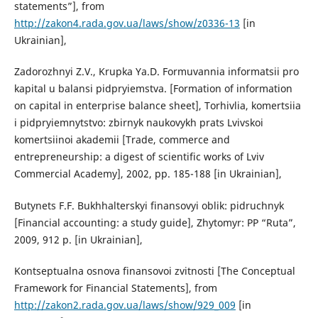
statements”], from
http://zakon4.rada.gov.ua/laws/show/z0336-13
[in
Ukrainian],
Zadorozhnyi Z.V., Krupka Ya.D. Formuvannia informatsii pro
kapital u balansi pidpryiemstva. [Formation of information
on capital in enterprise balance sheet], Torhivlia, komertsiia
і pidpryiemnytstvo: zbirnyk naukovykh prats Lvivskoi
komertsiinoi akademii [Trade, commerce and
entrepreneurship: a digest of scientific works of Lviv
Commercial Academy], 2002, pp. 185-188 [in Ukrainian],
Butynets F.F. Bukhhalterskyi finansovyi oblik: pidruchnyk
[Financial accounting: a study guide], Zhytomyr: PP “Ruta”,
2009, 912 p. [in Ukrainian],
Kontseptualna osnova finansovoi zvitnosti [The Conceptual
Framework for Financial Statements], from
http://zakon2.rada.gov.ua/laws/show/929_009
[in