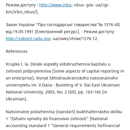
Режим доступу :
http://www.irbis-
nbuv. gov. ua/cgi-
bin/irbis_nbuv/].
Закон України “Про господарські товариства”№ 1576-ХІІ
від 19.09.1991 [Електронний ресурс]. - Режим доступу:
http://zakon2.rada.gov
. ua/iaws/show/1576-12.
References
Krupka I. la. Deiaki aspekty vidobrazhennia kapitalu u
zvitnosti pidpryiemstva [Some aspects of capital reporting in
an enterprise], Visnyk Skhidnoukrainskoho natsionainoho
universytetu im. V.Daiia - Buiieting of V. Dai East Ukrainian
National University, 2003, No. 2 (60), pp. 163-166 [in
Ukrainian],
Natsionalne polozhennia (standart) bukhhalterskoho obliku
1 “Zahalni vymohy do finansovoi zvitnosti” [National
accounting standard 1 “General requirements forfinancial