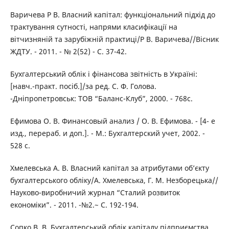
Варичева Р В. Власний капітал: функціональний підхід до
трактування сутності, напрями класифікації на
вітчизняній та зарубіжній практиці/Р В. Варичева//Вісник
ЖДТУ. - 2011. - № 2(52) - С. 37-42.
Бухгалтерський облік і фінансова звітність в Україні:
[навч.-практ. посіб.]/за ред. С. Ф. Голова.
-Дніпропетровськ: ТОВ “Баланс-Клуб”, 2000. - 768с.
Ефимова О. В. Финансовый анализ / О. В. Ефимова. - [4- е
изд., перераб. и доп.]. - М.: Бухгалтерский учет, 2002. -
528 с.
Хмелевська А. В. Власний капітал за атрибутами об’єкту
бухгалтерського обліку/А. Хмелевська, Г. М. Незборецька//
Науково-виробничий журнал “Сталий розвиток
економіки”. - 2011. -№2.~ С. 192-194.
Сопко В. В. Бухгалтерський облік капіталу підприємства