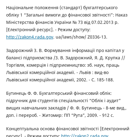
Національне положення (стандарт) бухгалтерського
обліку 1 “Загальні вимоги до фінансової звітності”: Наказ
Міністерства фінансів України № 73 від 07.02.2013 р.
[Електронний ресурс]. - Режим доступу:
http://zakon4.rada.gov
. ua/laws/show/ Z0336-13.
Задорожний 3. В. Формування інформації про капітал у
балансі підприємства /3. В. Задорожний, Я. Д. Крупка //
Торгівля, комерція і підприємництво: зб. наук, праць
Львівської комерційної академії. - Львів : вид-во
Львівської комерційної академії, 2002. - С. 185-188.
Бутинець Ф. Ф. Бухгалтерський фінансовий облік:
підручник для студентів спеціальності “Облік і аудит”
вищих навчальних закладів / Ф. Ф. Бутинець - 8-ме вид.,
доп. і перероб. - Житомир: ПП “Рута”, 2009. - 912 с.
Концептуальна основа фінансової звітності [Електронний
ресурс]. - Режим доступу:
http://zakon2.rada.gov
.