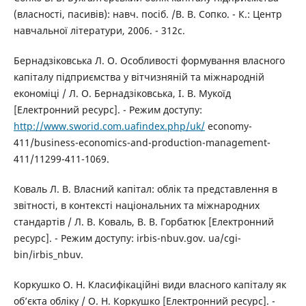
(власності, пасивів): навч. посіб. /В. В. Сопко. - К.: Центр
навчальної літератури, 2006. - 312с.
Бернадзіковська Л. О. Особливості формування власного
капіталу підприємства у вітчизняній та міжнародній
економіці / Л. О. Бернадзіковська, І. В. Мукоїд
[Електронний ресурс]. - Режим доступу:
http://www.sworid.com.uafindex.php/uk/
economy-
411/business-economics-and-production-management-
411/11299-411-1069.
Коваль Л. В. Власний капітал: облік та представлення в
звітності, в контексті національних та міжнародних
стандартів / Л. В. Коваль, В. В. Горбатюк [Електронний
ресурс]. - Режим доступу: irbis-nbuv.gov. ua/cgi-
bin/irbis_nbuv.
Коркушко О. Н. Класифікаційні види власного капіталу як
об’єкта обліку / О. Н. Коркушко [Електронний ресурс]. -