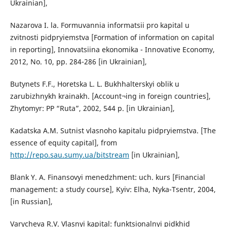
Ukrainian],
Nazarova I. la. Formuvannia informatsii pro kapital u
zvitnosti pidpryiemstva [Formation of information on capital
in reporting], Innovatsiina ekonomika - Innovative Economy,
2012, No. 10, pp. 284-286 [in Ukrainian],
Butynets F.F., Horetska L. L. Bukhhalterskyi oblik u
zarubizhnykh krainakh. [Account¬ing in foreign countries],
Zhytomyr: PP “Ruta”, 2002, 544 p. [in Ukrainian],
Kadatska A.M. Sutnist vlasnoho kapitalu pidpryiemstva. [The
essence of equity capital], from
http://repo.sau.sumy.ua/bitstream
[in Ukrainian],
Blank Y. A. Finansovyi menedzhment: uch. kurs [Financial
management: a study course], Kyiv: Elha, Nyka-Tsentr, 2004,
[in Russian],
Varycheva R.V. Vlasnyi kapital: funktsionalnyi pidkhid