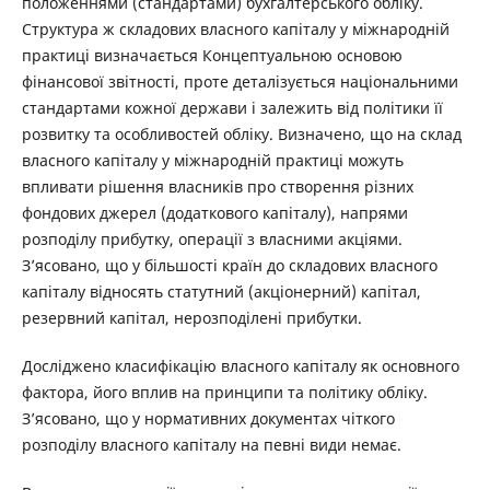
положеннями (стандартами) бухгалтерського обліку.
Структура ж складових власного капіталу у міжнародній
практиці визначається Концептуальною основою
фінансової звітності, проте деталізується національними
стандартами кожної держави і залежить від політики її
розвитку та особливостей обліку. Визначено, що на склад
власного капіталу у міжнародній практиці можуть
впливати рішення власників про створення різних
фондових джерел (додаткового капіталу), напрями
розподілу прибутку, операції з власними акціями.
З’ясовано, що у більшості країн до складових власного
капіталу відносять статутний (акціонерний) капітал,
резервний капітал, нерозподілені прибутки.
Досліджено класифікацію власного капіталу як основного
фактора, його вплив на принципи та політику обліку.
З’ясовано, що у нормативних документах чіткого
розподілу власного капіталу на певні види немає.