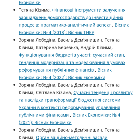
Економіки
Тетяна Кізима,
Фінансові інструменти залучення
заощаджень домогосподарств до інвестиційних
процесів: прагматико-аналітичний аспект
,
Вісник
Економіки: № 4 (2018): Вісник ТНЕУ
Зоряна Лободіна, Василь Дем’янишин, Тетяна
Кізима, Катерина Березька, Андрій Кізима,
Функціонування бюджетів участі: сучасний стан,
тенденції модернізації та моделювання в умовах
реформування публічних фінансів
,
Вісник
Економіки: № 4 (2022): Вісник Економіки
Зоряна Лободіна, Василь Дем’янишин, Тетяна
Кізима, Світлана Кізима,
Сучасні тенденції розвитку
та наслідки трансформації бюджетної системи
України в контексті реформування управління
публічними фінансами
,
Вісник Економіки: № 4
(2021): Вісник Економіки
Зоряна Лободіна, Василь Дем’янишин, Тетяна
Кізима,
Організаційно-методичні засади