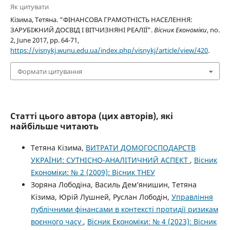
Як цитувати
Кізима, Тетяна. “ФІНАНСОВА ГРАМОТНІСТЬ НАСЕЛЕННЯ:
ЗАРУБІЖНИЙ ДОСВІД І ВІТЧИЗНЯНІ РЕАЛІЇ”.
Вісник Економіки
, no.
2, June 2017, pp. 64-71,
https://visnykj.wunu.edu.ua/index.php/visnykj/article/view/420
.
Формати цитування
Статті цього автора (цих авторів), які
найбільше читають
Тетяна Кізима,
ВИТРАТИ ДОМОГОСПОДАРСТВ
УКРАЇНИ: СУТНІСНО-АНАЛІТИЧНИЙ АСПЕКТ
,
Вісник
Економіки: № 2 (2009): Вісник ТНЕУ
Зоряна Лободіна, Василь Дем’янишин, Тетяна
Кізима, Юрій Лушней, Руслан Лободін,
Управління
публічними фінансами в контексті протидії ризикам
воєнного часу
,
Вісник Економіки: № 4 (2023): Вісник