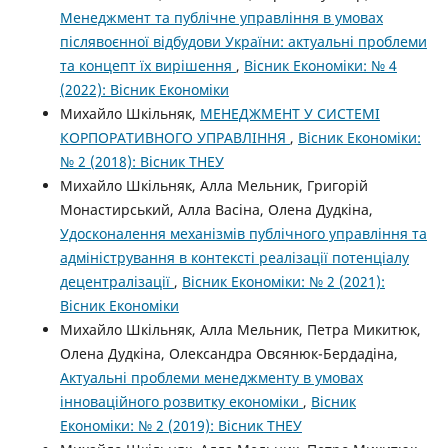
Менеджмент та публічне управління в умовах
післявоєнної відбудови України: актуальні проблеми
та концепт їх вирішення
,
Вісник Економіки: № 4
(2022): Вісник Економіки
Михайло Шкільняк,
МЕНЕДЖМЕНТ У СИСТЕМІ
КОРПОРАТИВНОГО УПРАВЛІННЯ
,
Вісник Економіки:
№ 2 (2018): Вісник ТНЕУ
Михайло Шкільняк, Алла Мельник, Григорій
Монастирський, Алла Васіна, Олена Дудкіна,
Удосконалення механізмів публічного управління та
адміністрування в контексті реалізації потенціалу
децентралізації
,
Вісник Економіки: № 2 (2021):
Вісник Економіки
Михайло Шкільняк, Алла Мельник, Петра Микитюк,
Олена Дудкіна, Олександра Овсянюк-Бердадіна,
Актуальні проблеми менеджменту в умовах
інноваційного розвитку економіки
,
Вісник
Економіки: № 2 (2019): Вісник ТНЕУ