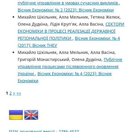
публічне управління в умовах сучасних викликів
,
Вісник Економіки: № 2 (2023): Вісник Економіки
Михайло Шкільняк, Алла Мельник, Тетяна Желюк,
Олена Дудкіна, Лідія Круп’як, Алла Васіна,
СЕКТОРИ
ЕКОНОМІКИ В ПРОЦЕСІ РЕАЛІЗАЦІЇ ДЕРЖАВНОЇ
РЕГІОНАЛЬНОЇ ПОЛІТИКИ
,
Вісник Економіки: № 4
(2017): Вісник ТНЕУ
Михайло Шкільняк, Алла Мельник, Алла Васіна,
Григорій Монастирський, Олена Дудкіна,
Публічне
управління процесами післявоєнного оновлення
України
,
Вісник Економіки: № 4 (2023): Вісник
Економіки
1
2
>
>>
ISSN друкованої версії - 2786-4537