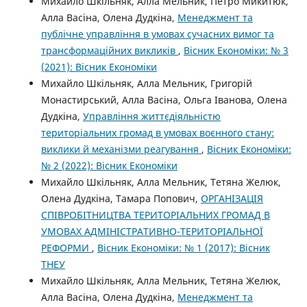
Михайло Шкільняк, Алла Мельник, Петро Микитюк,
Алла Васіна, Олена Дудкіна,
Менеджмент та
публічне управління в умовах сучасних вимог та
трансформаційних викликів
,
Вісник Економіки: № 3
(2021): Вісник Економіки
Михайло Шкільняк, Алла Мельник, Григорій
Монастирський, Алла Васіна, Ольга Іванова, Олена
Дудкіна,
Управління життєдіяльністю
територіальних громад в умовах воєнного стану:
виклики й механізми реагування
,
Вісник Економіки:
№ 2 (2022): Вісник Економіки
Михайло Шкільняк, Алла Мельник, Тетяна Желюк,
Олена Дудкіна, Тамара Попович,
ОРГАНІЗАЦІЯ
СПІВРОБІТНИЦТВА ТЕРИТОРІАЛЬНИХ ГРОМАД В
УМОВАХ АДМІНІСТРАТИВНО-ТЕРИТОРІАЛЬНОЇ
РЕФОРМИ
,
Вісник Економіки: № 1 (2017): Вісник
ТНЕУ
Михайло Шкільняк, Алла Мельник, Тетяна Желюк,
Алла Васіна, Олена Дудкіна,
Менеджмент та