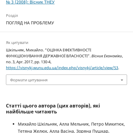
№ 3 (2008): Вісник ТНЕУ
Розділ
ПОГЛЯД НА ПРОБЛЕМУ
Як цитувати
Шкільняк, Михайло. “ОЦІНКА ЕФЕКТИВНОСТІ
ФУНКЦІОНУВАННЯ ДЕРЖАВНОЇ ВЛАСНОСТІ”.
Вісник Економіки
,
no. 3, Apr. 2017, pp. 130-4,
https://visnykj.wunu.edu.ua/index.php/visnykj/article/view/53
.
Формати цитування
Статті цього автора (цих авторів), які
найбільше читають
Михайло Шкільняк, Алла Мельник, Петро Микитюк,
Тетяна Желюк, Алла Васіна, Зоряна Пушкар,