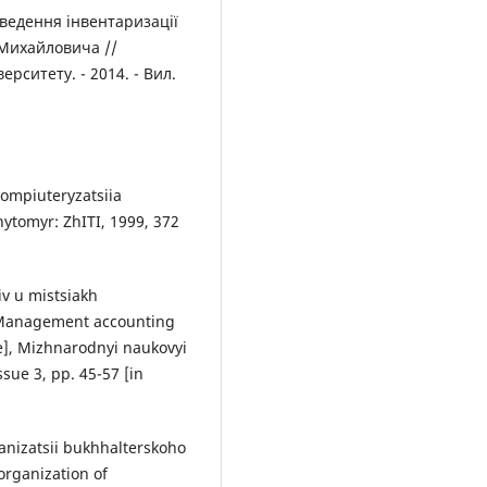
ведення інвентаризації
. Михайловича //
рситету. - 2014. - Вил.
 kompiuteryzatsiia
hytomyr: ZhITI, 1999, 372
iv u mistsiakh
[Management accounting
ise], Mizhnarodnyi naukovyi
ssue 3, pp. 45-57 [in
hanizatsii bukhhalterskoho
organization of