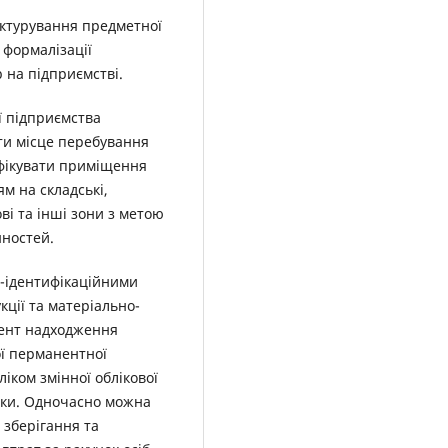
уктурування предметної
 формалізації
 на підприємстві.
ї підприємства
ти місце перебування
ифікувати приміщення
м на складські,
ові та інші зони з метою
нностей.
о-ідентифікаційними
ції та матеріально-
мент надходження
ої перманентної
іком змінної облікової
ітки. Одночасно можна
 зберігання та