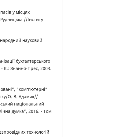
пасів у місцях
Рудницька //Інститут
Міжнародний науковий
анізації бухгалтерського
. - К.: Знання-Прес, 2003.
овані”, “комп’ютерні”
іку/О. В. Адамик//
льський національний
ічна думка”, 2016. - Том
езпровідних технологій