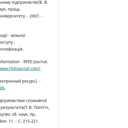
ьному підприємстві/В. В.
аук, праць
іверситету. - 2007. -
дії - вільної
оступу :
ентифікація.
formation - RFID Journal.
www.rfidjournal.com/
.
ктронний ресурс]. -
306
.
підприємствах споживчої
результатів/Т В. Попітіч,
тво: зб. наук. пр..
ил. 11. - С. 215-221.