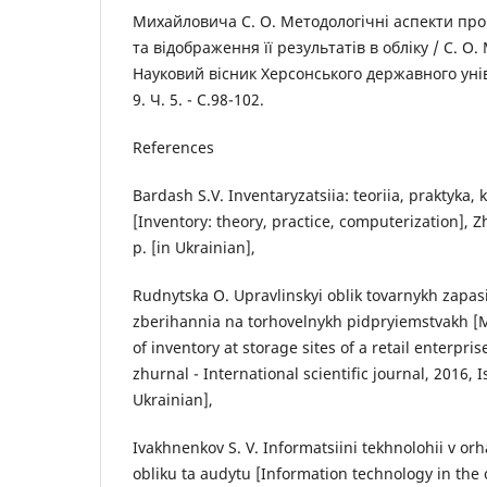
Михайловича С. О. Методологічні аспекти про
та відображення її результатів в обліку / С. О
Науковий вісник Херсонського державного уніве
9. Ч. 5. - С.98-102.
References
Bardash S.V. Inventaryzatsiia: teoriia, praktyka,
[Inventory: theory, practice, computerization], Z
p. [in Ukrainian],
Rudnytska O. Upravlinskyi oblik tovarnykh zapas
zberihannia na torhovelnykh pidpryiemstvakh 
of inventory at storage sites of a retail enterpr
zhurnal - International scientific journal, 2016, I
Ukrainian],
Ivakhnenkov S. V. Informatsiini tekhnolohii v or
obliku ta audytu [Information technology in the 