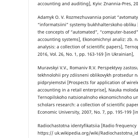
accounting and auditing], Kyiv: Znannia-Pres, 200
Adamyk О. V. Rozmezhuvannia poniat “avtomatyz
“informatsiini” systemy bukhhalterskoho obliku 
the concepts of “automated”, “computer-based”
accounting systems], Ekonomichnyi analiz: zb. n
analysis: a collection of scientific papers], Ter
2016, Vol. 26, No. 1, pp. 163-169 [in Ukrainian],
Muravskyi V.V., Romaniv R.V. Perspektyvy zasto
tekhnolohii pry zdiisneni oblikovykh protsedur 
pidpryiemstvi [Prospects for application of wirel
accounting in a retail enterprise], Nauka moloda
Ternopilskoho natsionalnoho ekonomichnoho un
scholars research: a collection of scientific pap
Economic University, 2007, No. 7, pp. 195-199 [in
Radiochastotna identyfikatsiia [Radio frequency i
https:// uk.wikipedia.org/wiki/Radiochastotna_ide