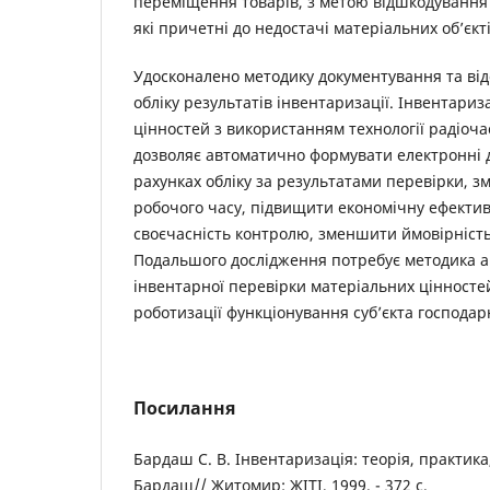
переміщення товарів, з метою відшкодування в
які причетні до недостачі матеріальних об’єкті
Удосконалено методику документування та ві
обліку результатів інвентаризації. Інвентариз
цінностей з використанням технології радіочас
дозволяє автоматично формувати електронні 
рахунках обліку за результатами перевірки, 
робочого часу, підвищити економічну ефектив
своєчасність контролю, зменшити ймовірність 
Подальшого дослідження потребує методика а
інвентарної перевірки матеріальних цінносте
роботизації функціонування суб’єкта господа
Посилання
Бардаш С. В. Інвентаризація: теорія, практика
Бардаш// Житомир: ЖІТІ, 1999. - 372 с.