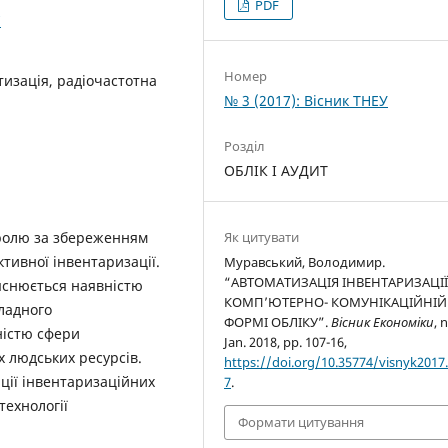
PDF
7
Номер
тизація, радіочастотна
№ 3 (2017): Вісник ТНЕУ
Розділ
ОБЛІК І АУДИТ
ролю за збереженням
Як цитувати
ктивної інвентаризації.
Муравський, Володимир.
“АВТОМАТИЗАЦІЯ ІНВЕНТАРИЗАЦІЇ
яснюється наявністю
КОМП’ЮТЕРНО- КОМУНІКАЦІЙНІЙ
кладного
ФОРМІ ОБЛІКУ”.
Вісник Економіки
, 
ністю сфери
Jan. 2018, pp. 107-16,
х людських ресурсів.
https://doi.org/10.35774/visnyk2017.
ції інвентаризаційних
7
.
технології
Формати цитування