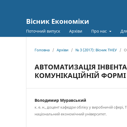
Вісник Економіки
Поточний випуск
Архіви
Про нас
Для
Головна
/
Архіви
/
№ 3 (2017): Вісник ТНЕУ
/
О
АВТОМАТИЗАЦІЯ ІНВЕНТА
КОМУНІКАЦІЙНІЙ ФОРМІ
Володимир Муравський
к. е. н., доцент кафедри обліку у виробничій сфері,
національний економічний університет.