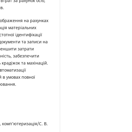
трат за рахунок осіб,
в.
дображення на рахунках
ація матеріальних
тотної ідентифікації
документи та записи на
зменшити затрати
ність, забезпечити
крадіжок та махінацій.
втоматизації
й в умовах повної
рювання.
, комп’ютеризація/С. В.