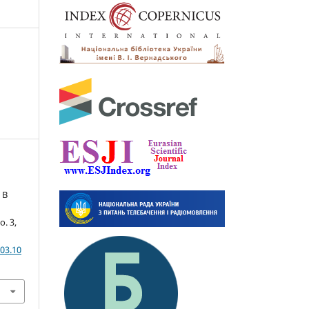
 В
no. 3,
03.10