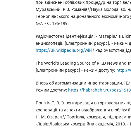
при здійснені облікових процедур на торгівел
Муравський, Р В. Романів//Наука молода: зб. н
Тернопільського національного економічного ун
№7. - С. 195-199.
Радіочастотна ідентифікація. - Матеріал з Вікіпе
енциклопедії. [Електронний ресурс]. - Режим д
https://uk.wikipedia.org/wiki/
Радіочастотна_ід
The World’s Leading Source of RFID News and In
[Електронний ресурс] - Режим доступу:
http://
Вновь об автоматизации инвентаризации. [Еле
Режим доступу:
https://habrahabr.ru/post/151
Попітіч Т. В. Інвентаризація в торговельних 
кооперації та аспекти відображення в обліку її 
Н. М. Озеран// Торгівля, комерція, підприємниц
-Львів:Львівська комерційна академія, 2010. - В