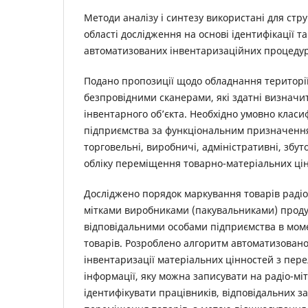
Методи аналізу і синтезу використані для стр
області дослідження на основі ідентифікації та
автоматизованих інвентаризаційних процедур
Подано пропозиції щодо обладнання територі
безпровідними сканерами, які здатні визначи
інвентарного об’єкта. Необхідно умовно клас
підприємства за функціональним призначення
торговельні, виробничі, адміністративні, збут
обліку переміщення товарно-матеріальних ці
Досліджено порядок маркування товарів раді
мітками виробниками (пакувальниками) продук
відповідальними особами підприємства в мо
товарів. Розроблено алгоритм автоматизован
інвентаризації матеріальних цінностей з перел
інформації, яку можна записувати на радіо-м
ідентифікувати працівників, відповідальних за