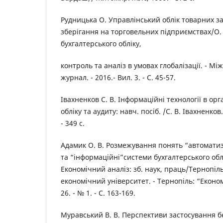
Рудницька О. Управлінський облік товарних за
зберігання на торговельних підприємствах/О. 
бухгалтерського обліку,
контроль та аналіз в умовах глобалізації. - 
журнал. - 2016.- Вил. 3. - С. 45-57.
Івахненков С. В. Інформаційні технології в орг
обліку та аудиту: навч. посіб. /С. В. Івахненков
- 349 с.
Адамик О. В. Розмежування понять “автоматиз
та “інформаційні”системи бухгалтерського обл
Економічний аналіз: зб. наук, праць/Тернопі
економічний університет. - Тернопіль: “Економ
26. - № 1. - С. 163-169.
Муравський В. В. Перспективи застосування б