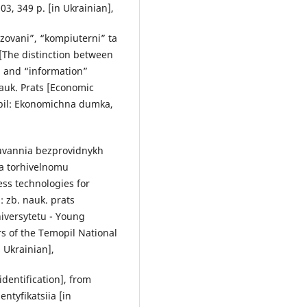
3, 349 p. [in Ukrainian],
ovani”, “kompiuterni” ta
[The distinction between
 and “information”
auk. Prats [Economic
nopil: Ekonomichna dumka,
suvannia bezprovidnykh
na torhivelnomu
ess technologies for
: zb. nauk. prats
iversytetu - Young
ers of the Temopil National
 Ukrainian],
dentification], from
ntyfikatsiia [in