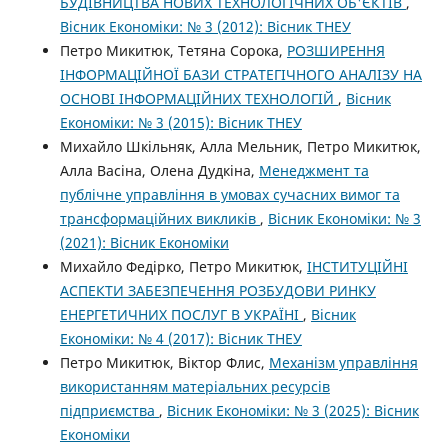
БУДІВНИЦТВА НОВИХ ТЕХНОЛОГІЧНИХ ОБ'ЄКТІВ
,
Вісник Економіки: № 3 (2012): Вісник ТНЕУ
Петро Микитюк, Тетяна Сорока,
РОЗШИРЕННЯ
ІНФОРМАЦІЙНОЇ БАЗИ СТРАТЕГІЧНОГО АНАЛІЗУ НА
ОСНОВІ ІНФОРМАЦІЙНИХ ТЕХНОЛОГІЙ
,
Вісник
Економіки: № 3 (2015): Вісник ТНЕУ
Михайло Шкільняк, Алла Мельник, Петро Микитюк,
Алла Васіна, Олена Дудкіна,
Менеджмент та
публічне управління в умовах сучасних вимог та
трансформаційних викликів
,
Вісник Економіки: № 3
(2021): Вісник Економіки
Михайло Федірко, Петро Микитюк,
ІНСТИТУЦІЙНІ
АСПЕКТИ ЗАБЕЗПЕЧЕННЯ РОЗБУДОВИ РИНКУ
ЕНЕРГЕТИЧНИХ ПОСЛУГ В УКРАЇНІ
,
Вісник
Економіки: № 4 (2017): Вісник ТНЕУ
Петро Микитюк, Віктор Флис,
Механізм управління
використанням матеріальних ресурсів
підприємства
,
Вісник Економіки: № 3 (2025): Вісник
Економіки