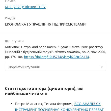
Номер
№ 2 (2020): Вісник ТНЕУ
Розділ
ЕКОНОМІКА І УПРАВЛІННЯ ПІДПРИЄМСТВАМИ
Як цитувати
Микитюк, Петро, and Алла Касич. “Сучасні механізми розвитку
інновацій в будівельній галузі”.
Вісник Економіки
, no. 2, Nov. 2020,
pp. 174–184,
https://doi.org/10.35774/visnyk2020.02.174
.
Формати цитування
Статті цього автора (цих авторів), які
найбільше читають
Петро Микитюк, Тетяна Фецович,
BCG-АНАЛІЗ ЯК
ІНСТРУМЕНТ ПОСИЛЕННЯ КОНКУРЕНТНИХ ПЕРЕВАГ