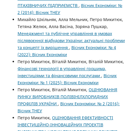
ПТАХІВНИЧИХ ПІДПРИЄМСТВ
,
Вісник Економіки: №
2 (2014): Вісник ТНЕУ
Михайло Шкільняк, Алла Мельник, Петро Микитюк,
Тетяна Желюк, Алла Васіна, Зоряна Пушкар,
Менеджмент та публічне управління в умовах
післявоєнної відбудови України: актуальні проблеми
та концепт їх вирішення
,
Вісник Економіки: № 4
(2022): Вісник Економіки
Петро Микитюк, Віталій Микитюк, Віталій Микитюк,
Фінансові технології в управлінні грошима,
інвестиціями та фінансовими послугами
,
Вісник
Економіки: № 1 (2025): Вісник Економіки
Петро Микитюк, Віталій Микитюк,
ОЦІНЮВАННЯ
РИНКУ ВИРОБНИКІВ ПОЛІВІНІЛХЛОРИДНИХ
ПРОФІЛІВ УКРАЇНИ
,
Вісник Економіки: № 2 (2016):
Вісник ТНЕУ
Петро Микитюк,
ОЦІНЮВАННЯ ЕФЕКТИВНОСТІ
ІНВЕСТИЦІЙНО-ІННОВАЦІЙНИХ ПРОЕКТІВ