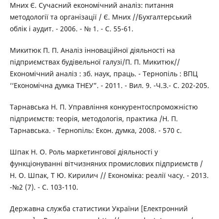
Мних Є. Сучасний економічний аналіз: питання
методології та організації / Є. Мних //Бухгалтерський
облік і аудит. - 2006. - № 1. - С. 55-61.
Микитюк П. П. Аналіз інноваційної діяльності на
підприємствах будівельної галузі/П. П. Микитюк//
Економічний аналіз : зб. наук, праць. - Тернопіль : ВПЦ
‘‘Економічна думка ТНЕУ”. - 2011. - Вил. 9. -Ч.З.- С. 202-205.
Тарнавська Н. П. Управління конкурентоспроможністю
підприємств: теорія, методологія, практика /Н. П.
Тарнавська. - Тернопіль: Екон. думка, 2008. - 570 с.
Шпак Н. О. Роль маркетингової діяльності у
функціонуванні вітчизняних промислових підприємств /
Н. О. Шпак, Т Ю. Кирилич // Економіка: реалії часу. - 2013.
-№2 (7). - С. 103-110.
Державна служба статистики України [Електронний