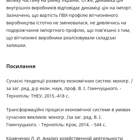
велику частину на ринку України. Отже, динаміка цін
внутрішніх виробників відповідає динаміці цін на імпорт.
Зазначено, що вартість ПВХ-профілю вітчизняного
виробництва істотно не змінювалася, не дивлячись на
подорожчання імпортного профілю, що пов’язано з тим,
що вітчизняні виробники реалізовували складські
залишки.
Посилання
Сучасні тенденції розвитку економічних систем: моногр. /
за заг. ред. д-р екон. наук, проф. В. І. Гоинчуцького. -
Тернопіль: ТНЕУ, 2015.-418 с.
Трансформаційні процеси економічної системи в умовах
сучасних викликів: моногр. /за заг. ред. В. І.
Гоинчуцького. - Тернопіль: Крок, 2014. - 544 с.
Кравченко Л. И. Анализ хозяйственной деятельности