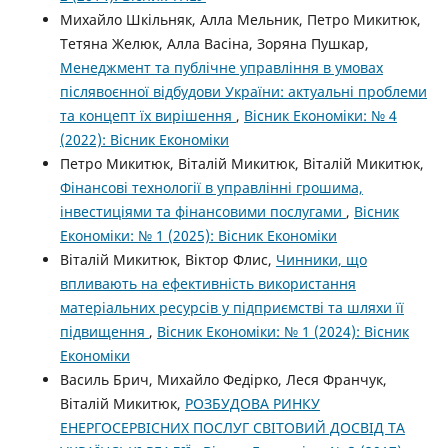
Михайло Шкільняк, Алла Мельник, Петро Микитюк,
Тетяна Желюк, Алла Васіна, Зоряна Пушкар,
Менеджмент та публічне управління в умовах
післявоєнної відбудови України: актуальні проблеми
та концепт їх вирішення
,
Вісник Економіки: № 4
(2022): Вісник Економіки
Петро Микитюк, Віталій Микитюк, Віталій Микитюк,
Фінансові технології в управлінні грошима,
інвестиціями та фінансовими послугами
,
Вісник
Економіки: № 1 (2025): Вісник Економіки
Віталій Микитюк, Віктор Флис,
Чинники, що
впливають на ефективність використання
матеріальних ресурсів у підприємстві та шляхи її
підвищення
,
Вісник Економіки: № 1 (2024): Вісник
Економіки
Василь Брич, Михайло Федірко, Леся Франчук,
Віталій Микитюк,
РОЗБУДОВА РИНКУ
ЕНЕРГОСЕРВІСНИХ ПОСЛУГ СВІТОВИЙ ДОСВІД ТА