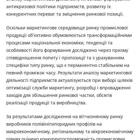
антикризової політики підприємств, розвитку їх
конкурентних переваг та зміцнення ринкової позиції.
Оскільки маркетингове середовище ринку промислової
продукції об’єктивно обумовлюється трансформаційними
процесами національної економіки, тенденції та
особливості його формування досліджено через призму
співвідношення попиту і пропозиції та з урахуванням
специфіки типу ринку, що є перманентно стабільним на
певний проміжок часу. Результати аналізу маркетингової
діяльності підприємств актуалізуються при виборі шляхів
оптимізацїї служби маркетингу, розробці і впровадженні
заходів для збільшення ринкової частки, обсягів
реалізації продукції та виробництва.
За результатами дослідження на вітчизняному ринку
виробників полівініпхпоридних профілів на
макроекономічному, регіональному та мікроекономічному
рівнях оцінено конкурентоспроможність промислових