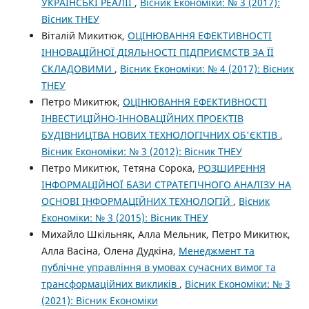
УКРАЇНСЬКІ РЕАЛІЇ
,
Вісник Економіки: № 3 (2017):
Вісник ТНЕУ
Віталій Микитюк,
ОЦІНЮВАННЯ ЕФЕКТИВНОСТІ
ІННОВАЦІЙНОЇ ДІЯЛЬНОСТІ ПІДПРИЄМСТВ ЗА ЇЇ
СКЛАДОВИМИ
,
Вісник Економіки: № 4 (2017): Вісник
ТНЕУ
Петро Микитюк,
ОЦІНЮВАННЯ ЕФЕКТИВНОСТІ
ІНВЕСТИЦІЙНО-ІННОВАЦІЙНИХ ПРОЕКТІВ
БУДІВНИЦТВА НОВИХ ТЕХНОЛОГІЧНИХ ОБ'ЄКТІВ
,
Вісник Економіки: № 3 (2012): Вісник ТНЕУ
Петро Микитюк, Тетяна Сорока,
РОЗШИРЕННЯ
ІНФОРМАЦІЙНОЇ БАЗИ СТРАТЕГІЧНОГО АНАЛІЗУ НА
ОСНОВІ ІНФОРМАЦІЙНИХ ТЕХНОЛОГІЙ
,
Вісник
Економіки: № 3 (2015): Вісник ТНЕУ
Михайло Шкільняк, Алла Мельник, Петро Микитюк,
Алла Васіна, Олена Дудкіна,
Менеджмент та
публічне управління в умовах сучасних вимог та
трансформаційних викликів
,
Вісник Економіки: № 3
(2021): Вісник Економіки