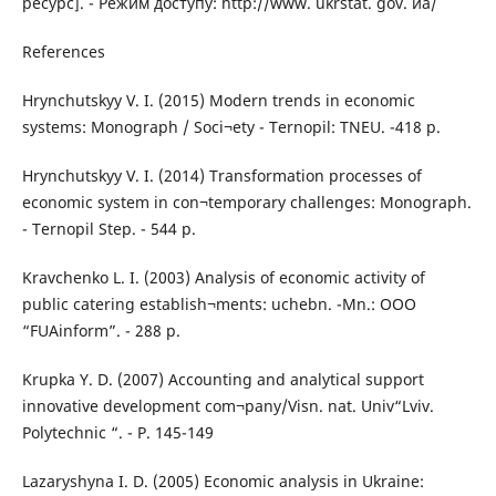
ресурс]. - Режим доступу: http://www. ukrstat. gov. иа/
References
Hrynchutskyy V. I. (2015) Modern trends in economic
systems: Monograph / Soci¬ety - Ternopil: TNEU. -418 p.
Hrynchutskyy V. I. (2014) Transformation processes of
economic system in con¬temporary challenges: Monograph.
- Ternopil Step. - 544 p.
Kravchenko L. I. (2003) Analysis of economic activity of
public catering establish¬ments: uchebn. -Mn.: ООО
“FUAinform”. - 288 p.
Krupka Y. D. (2007) Accounting and analytical support
innovative development com¬pany/Visn. nat. Univ“Lviv.
Polytechnic “. - P. 145-149
Lazaryshyna I. D. (2005) Economic analysis in Ukraine: