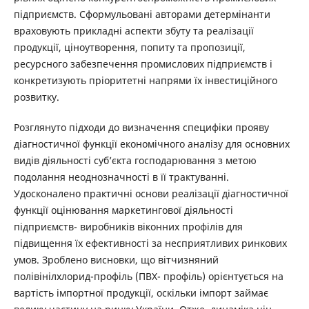
підприємств. Сформульовані авторами детермінанти
враховують прикладні аспекти збуту та реалізації
продукції, ціноутворення, попиту та пропозиції,
ресурсного забезпечення промислових підприємств і
конкретизують пріоритетні напрями їх інвестиційного
розвитку.
Розглянуто підходи до визначення специфіки прояву
діагностичної функції економічного аналізу для основних
видів діяльності суб’єкта господарювання з метою
подолання неоднозначності в її трактуванні.
Удосконалено практичні основи реалізації діагностичної
функції оцінювання маркетингової діяльності
підприємств- виробників віконних профілів для
підвищення їх ефективності за несприятливих ринкових
умов. Зроблено висновки, що вітчизняний
полівінілхлорид-профіль (ПВХ- профіль) орієнтується на
вартість імпортної продукції, оскільки імпорт займає