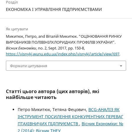
Розділ
ЕКОНОМІКА І УПРАВЛІННЯ ПІДПРИЄМСТВАМИ
Як цитувати
Микитюк, Петро, and Віталій Микитюк. “ОЦІНЮВАННЯ РИНКУ
ВИРОБНИКІВ ПОЛІВІНІЛХЛОРИДНИХ ПРОФІЛІВ УКРАЇНИ”.
Вісник Економіки
, no. 2, Sept. 2017, pp. 150-8,
https://visnykj.wunu.edu.ua/index.php/visnykj/article/view/697
.
Формати цитування
Статті цього автора (цих авторів), які
найбільше читають
Петро Микитюк, Тетяна Фецович,
BCG-АНАЛІЗ ЯК
ІНСТРУМЕНТ ПОСИЛЕННЯ КОНКУРЕНТНИХ ПЕРЕВАГ
ПТАХІВНИЧИХ ПІДПРИЄМСТВ
,
Вісник Економіки: №
2 (2014): Вісник ТНЕУ