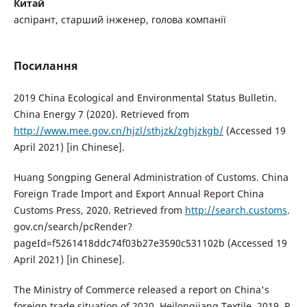
Китай
аспірант, старший інженер, голова компанії
Посилання
2019 China Ecological and Environmental Status Bulletin.
China Energy 7 (2020). Retrieved from
http://www.mee.gov.cn/hjzl/sthjzk/zghjzkgb/
(Accessed 19
April 2021) [in Chinese].
Huang Songping General Administration of Customs. China
Foreign Trade Import and Export Annual Report China
Customs Press, 2020. Retrieved from
http://search.customs
.
gov.cn/search/pcRender?
pageId=f5261418ddc74f03b27e3590c531102b (Accessed 19
April 2021) [in Chinese].
The Ministry of Commerce released a report on China's
foreign trade situation of 2020. Heilongjiang Textile. 2019. P.