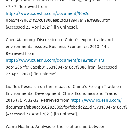
47-47. Retrieved from
https://www.ixueshu.com/document/90e2d
bb65f479b621f27c0a300eab2fd318947a18e7f9386.html
(Accessed 23 April 2021) [in Chinese].
Chen Xiaodong. Discussion on China's export trade and
environmental issues. Business Economics, 2010 (14).
Retrieved from
https://www.ixueshu.com/document/b182fab31af3
0eb12867fe18ac4b3155318947a18e7f9386.html (Accessed
27 April 2021) [in Chinese].
Liu Rui. Research on the Impact of China’s Foreign Trade on
Environmental Development. China Economics and Trade.
2015 (7). P. 32-33. Retrieved from
https://www.ixueshu.com/
document/ab88ce0502828369fe4fcbede223d737318947a18e7f9
(Accessed 27 April 2021) [in Chinese].
Wang Hualing. Analysis of the relationship between