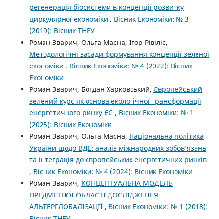
регенерація біосистеми в концепції розвитку
циркулярної економіки
,
Вісник Економіки: № 3
(2019): Вісник ТНЕУ
Роман Зварич, Ольга Масна, Ігор Рівіліс,
Методологічні засади формування концепції зеленої
економіки
,
Вісник Економіки: № 4 (2022): Вісник
Економіки
Роман Зварич, Богдан Харковський,
Європейський
зелений курс як основа екологічної трансформації
енергетичного ринку ЄС
,
Вісник Економіки: № 1
(2025): Вісник Економіки
Роман Зварич, Ольга Масна,
Національна політика
України щодо ВДЕ: аналіз міжнародних зобов’язань
та інтеграція до європейських енергетичних ринків
,
Вісник Економіки: № 4 (2024): Вісник Економіки
Роман Зварич,
КОНЦЕПТУАЛЬНА МОДЕЛЬ
ПРЕДМЕТНОЇ ОБЛАСТІ ДОСЛІДЖЕННЯ
АЛЬТЕРГЛОБАЛІЗАЦІЇ
,
Вісник Економіки: № 1 (2018):
Вісник ТНЕУ