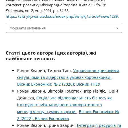
контексті розвитку міжнародної торгівлі Китаю”.
Вісник
Економіки
, no. 2, Aug. 2021, pp. 54-65,
https://visnykj.wunu.edu.ua/index.php/visnykj/article/view/1239
.
Формати цитування
Статті цього автора (цих авторів), які
найбільше читають
Роман Зварич, Тетяна Тиш,
Управління кризовими
ситуаціями та лідерство в умовах коронакризи
,
Вісник Економіки: № 2 (2020): Вісник ТНЕУ
Роман Зварич, Вікторія Гомотюк, Ігор Рівіліс, Юрій
Дейнека,
Соціальна відповідальність бізнесу як
інструмент міжнародного корпоративного
менеджменту в умовах кризи
,
Вісник Економіки: №
2 (2022): Вісник Економіки
Роман Зварич, Ірина Зварич,
Інтеграція ресурсів та