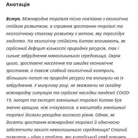
Анотація
Вступ.
Міжнародна торгівля тісно пов’язана з екологічно
стійким розвитком, а сприяння зростанню торгівлі та
екологічному сталому розвитку є метою, яку
переслідує
людство. На екологічну стійкість Китаю впливають, як
серйозний дефіцит кількості природніх ресурсів, так і
сильне забруднення навколишнього середовища. Окрім
цього, зростаюче населення та швидке економічне
зростання, а також слабкий екологічний контроль,
збільшили попит на природні ресурси та вплинули на їх
забруднення. У минулому році, не зважаючи на складну
міжнародну ситуацію та серйозні наслідки пандемії COVID-
19, імпорт та експорт зовнішньої торгівлі Китаю був
значно кращим, ніж очікувалося, а масштаби зовнішньої
торгівлі досягли рекордно високого рівня. Однак, як
досягти зростання міжнародної торгівлі й одночасно
забезпечити захист навколишнього середовища? Сталий
розвиток – одна з проблем, яку китайський уряд повинен