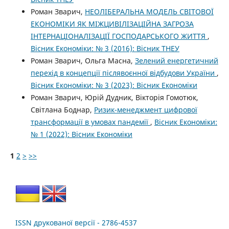
Роман Зварич,
НЕОЛІБЕРАЛЬНА МОДЕЛЬ СВІТОВОЇ
ЕКОНОМІКИ ЯК МІЖЦИВІЛІЗАЦІЙНА ЗАГРОЗА
ІНТЕРНАЦІОНАЛІЗАЦІЇ ГОСПОДАРСЬКОГО ЖИТТЯ
,
Вісник Економіки: № 3 (2016): Вісник ТНЕУ
Роман Зварич, Ольга Масна,
Зелений енергетичний
перехід в концепції післявоєнної відбудови України
,
Вісник Економіки: № 3 (2023): Вісник Економіки
Роман Зварич, Юрій Дудник, Вікторія Гомотюк,
Світлана Боднар,
Ризик-менеджмент цифрової
трансформації в умовах пандемії
,
Вісник Економіки:
№ 1 (2022): Вісник Економіки
1
2
>
>>
ISSN друкованої версії - 2786-4537