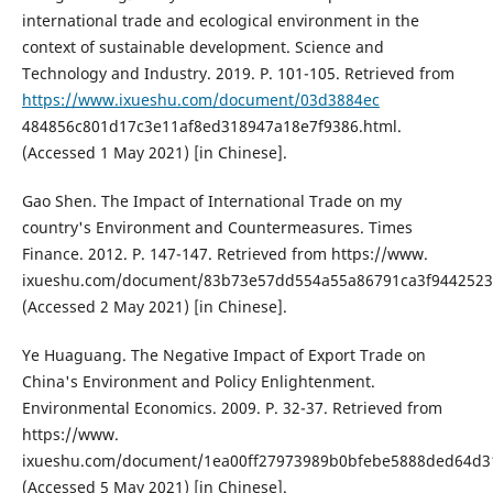
international trade and ecological environment in the
context of sustainable development. Science and
Technology and Industry. 2019. P. 101-105. Retrieved from
https://www.ixueshu.com/document/03d3884ec
484856c801d17c3e11af8ed318947a18e7f9386.html.
(Accessed 1 May 2021) [in Chinese].
Gao Shen. The Impact of International Trade on my
country's Environment and Countermeasures. Times
Finance. 2012. P. 147-147. Retrieved from https://www.
ixueshu.com/document/83b73e57dd554a55a86791ca3f9442523
(Accessed 2 May 2021) [in Chinese].
Ye Huaguang. The Negative Impact of Export Trade on
China's Environment and Policy Enlightenment.
Environmental Economics. 2009. P. 32-37. Retrieved from
https://www.
ixueshu.com/document/1ea00ff27973989b0bfebe5888ded64d31
(Accessed 5 May 2021) [in Chinese].