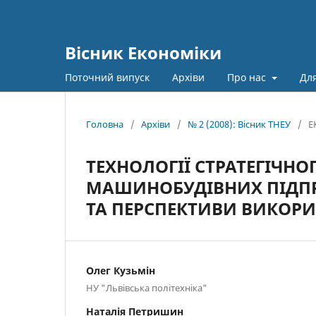
Вісник Економіки
Поточний випуск
Архіви
Про нас
Для
Головна
/
Архіви
/
№ 2 (2008): Вісник ТНЕУ
/
Е
ТЕХНОЛОГІЇ СТРАТЕГІЧН
МАШИНОБУДІВНИХ ПІДПРИ
ТА ПЕРСПЕКТИВИ ВИКОР
Олег Кузьмін
НУ "Львівська політехніка"
Наталія Петришин