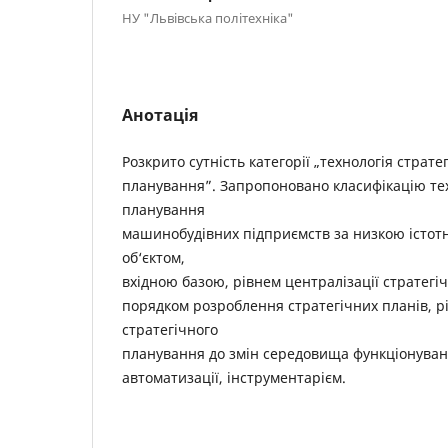
НУ "Львівська політехніка"
Анотація
Розкрито сутність категорії „технологія страте
планування”. Запропоновано класифікацію тех
планування
машинобудівних підприємств за низкою істотн
об‘єктом,
вхідною базою, рівнем централізації стратегі
порядком розроблення стратегічних планів, 
стратегічного
планування до змін середовища функціонуванн
автоматизації, інструментарієм.