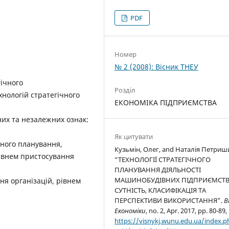
PDF
Номер
№ 2 (2008): Вісник ТНЕУ
гічного
Розділ
нологій стратегічного
ЕКОНОМІКА ПІДПРИЄМСТВА
их та незалежних ознак:
Як цитувати
чного планування,
Кузьмін, Олег, and Наталія Петриш
рівнем пристосування
“ТЕХНОЛОГІЇ СТРАТЕГІЧНОГО
ПЛАНУВАННЯ ДІЯЛЬНОСТІ
МАШИНОБУДІВНИХ ПІДПРИЄМСТВ
я організацій, рівнем
СУТНІСТЬ, КЛАСИФІКАЦІЯ ТА
ПЕРСПЕКТИВИ ВИКОРИСТАННЯ”.
В
Економіки
, no. 2, Apr. 2017, pp. 80-89,
https://visnykj.wunu.edu.ua/index.p