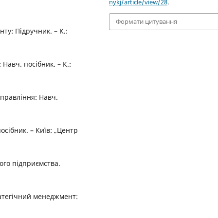
nykj/article/view/28
.
Формати цитування
ту: Підручник. – К.:
 Навч. посібник. – К.:
управління: Навч.
осібник. – Київ: „Центр
ого підприємства.
тратегічний менеджмент: