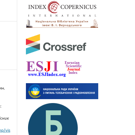
ин.
:
існик
hp/vis