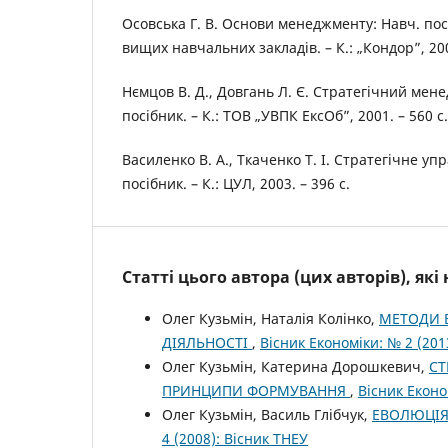
Осовська Г. В. Основи менеджменту: Навч. пос
вищих навчальних закладів. – К.: „Кондор”, 200
Нємцов В. Д., Довгань Л. Є. Стратегічний ме
посібник. – К.: ТОВ „УВПК ЕксОб”, 2001. – 560 с.
Василенко В. А., Ткаченко Т. І. Стратегічне у
посібник. – К.: ЦУЛ, 2003. – 396 c.
Статті цього автора (цих авторів), як
Олег Кузьмін, Наталія Колінко,
МЕТОДИ В
ДІЯЛЬНОСТІ
,
Вісник Економіки: № 2 (201
Олег Кузьмін, Катерина Дорошкевич,
СТ
ПРИНЦИПИ ФОРМУВАННЯ
,
Вісник Еконо
Олег Кузьмін, Василь Глібчук,
ЕВОЛЮЦІЯ
4 (2008): Вісник ТНЕУ