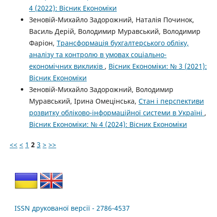
4 (2022): Вісник Економіки
Зеновій-Михайло Задорожний, Наталія Починок,
Василь Дерій, Володимир Муравський, Володимир
Фаріон,
Трансформація бухгалтерського обліку,
аналізу та контролю в умовах соціально-
економічних викликів
,
Вісник Економіки: № 3 (2021):
Вісник Економіки
Зеновій-Михайло Задорожний, Володимир
Муравський, Ірина Омецінська,
Стан і перспективи
розвитку обліково-інформаційної системи в Україні
,
Вісник Економіки: № 4 (2024): Вісник Економіки
<<
<
1
2
3
>
>>
ISSN друкованої версії - 2786-4537