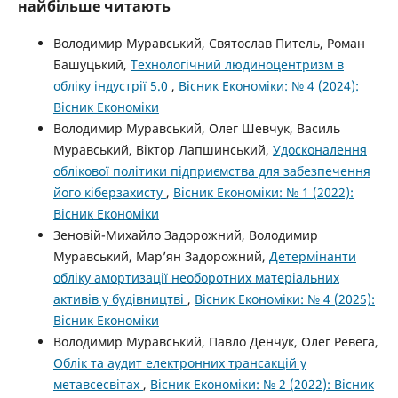
найбільше читають
Володимир Муравський, Святослав Питель, Роман
Башуцький,
Технологічний людиноцентризм в
обліку індустрії 5.0
,
Вісник Економіки: № 4 (2024):
Вісник Економіки
Володимир Муравський, Олег Шевчук, Василь
Муравський, Віктор Лапшинський,
Удосконалення
облікової політики підприємства для забезпечення
його кіберзахисту
,
Вісник Економіки: № 1 (2022):
Вісник Економіки
Зеновій-Михайло Задорожний, Володимир
Муравський, Мар’ян Задорожний,
Детермінанти
обліку амортизації необоротних матеріальних
активів у будівництві
,
Вісник Економіки: № 4 (2025):
Вісник Економіки
Володимир Муравський, Павло Денчук, Олег Ревега,
Облік та аудит електронних трансакцій у
метавсесвітах
,
Вісник Економіки: № 2 (2022): Вісник