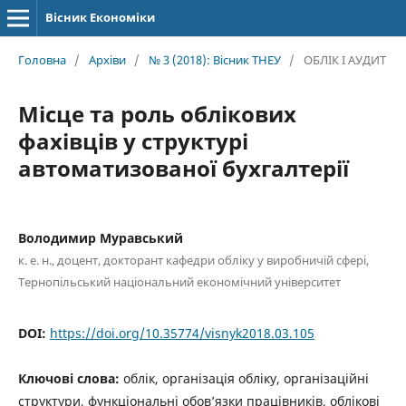
Вісник Економіки
Головна
/
Архіви
/
№ 3 (2018): Вісник ТНЕУ
/
ОБЛІК І АУДИТ
Місце та роль облікових
фахівців у структурі
автоматизованої бухгалтерії
Володимир Муравський
к. е. н., доцент, докторант кафедри обліку у виробничій сфері,
Тернопільський національний економічний університет
DOI:
https://doi.org/10.35774/visnyk2018.03.105
Ключові слова:
облік, організація обліку, організаційні
структури, функціональні обов’язки працівників, облікові