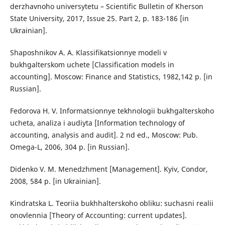
derzhavnoho universytetu – Scientific Bulletin of Kherson
State University, 2017, Issue 25. Part 2, p. 183-186 [in
Ukrainian].
Shaposhnikov A. A. Klassifikatsionnye modeli v
bukhgalterskom uchete [Classification models in
accounting]. Moscow: Finance and Statistics, 1982,142 p. [in
Russian].
Fedorova H. V. Informatsionnye tekhnologii bukhgalterskoho
ucheta, analiza i audiyta [Information technology of
accounting, analysis and audit]. 2 nd ed., Moscow: Pub.
Omega-L, 2006, 304 p. [in Russian].
Didenko V. M. Menedzhment [Management]. Kyiv, Condor,
2008, 584 p. [in Ukrainian].
Kindratska L. Teoriia bukhhalterskoho obliku: suchasni realii
onovlennia [Theory of Accounting: current updates].