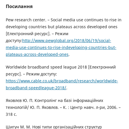
Посилання
Pew research center. – Social media use continues to rise in
developing countries but plateaus across developed ones
[Електронний ресурс]. – Режим
доступу:
http://www.pewglobal.org/2018/06/19/social-
media-use-continues-to-rise-indeveloping-countries-but-
plateaus-across-developed-ones
.
Worldwide broadband speed league 2018 [Електронний
ресурс]. – Режим доступу:
https://www.cable.co.uk/broadband/research/worldwide-
broadband-speedleague-2018/
.
Яковлєв Ю. П. Контролінг на базі інформаційних
технологій/ Ю. П. Яковлєв. – К. : Центр навч. л-ри, 2006. –
318 с.
Шигун М. М. Нові типи організаційних структур