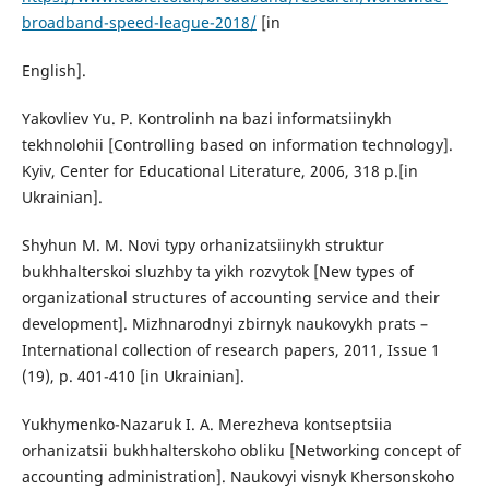
broadband-speed-league-2018/
[in
English].
Yakovliev Yu. P. Kontrolinh na bazi informatsiinykh
tekhnolohii [Controlling based on information technology].
Kyiv, Center for Educational Literature, 2006, 318 p.[in
Ukrainian].
Shyhun M. M. Novi typy orhanizatsiinykh struktur
bukhhalterskoi sluzhby ta yikh rozvytok [New types of
organizational structures of accounting service and their
development]. Mizhnarodnyi zbirnyk naukovykh prats –
International collection of research papers, 2011, Issue 1
(19), p. 401-410 [in Ukrainian].
Yukhymenko-Nazaruk I. A. Merezheva kontseptsiia
orhanizatsii bukhhalterskoho obliku [Networking concept of
accounting administration]. Naukovyi visnyk Khersonskoho