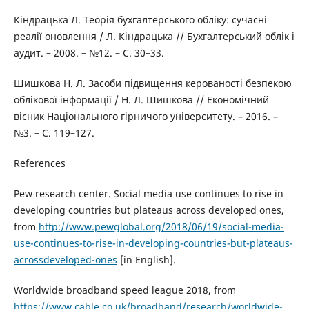
Кіндрацька Л. Теорія бухгалтерського обліку: сучасні
реалії оновлення / Л. Кіндрацька // Бухгалтерський облік і
аудит. – 2008. – №12. – С. 30–33.
Шишкова Н. Л. Засоби підвищення керованості безпекою
облікової інформації / Н. Л. Шишкова // Економічний
вісник Національного гірничого університету. – 2016. –
№3. – С. 119–127.
References
Pew research center. Social media use continues to rise in
developing countries but plateaus across developed ones,
from
http://www.pewglobal.org/2018/06/19/social-media-
use-continues-to-rise-in-developing-countries-but-plateaus-
acrossdeveloped-ones
[in English].
Worldwide broadband speed league 2018, from
https://www.cable.co.uk/broadband/research/worldwide-