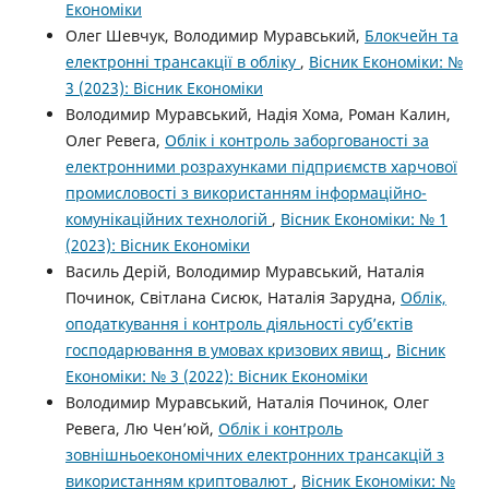
Економіки
Олег Шевчук, Володимир Муравський,
Блокчейн та
електронні трансакції в обліку
,
Вісник Економіки: №
3 (2023): Вісник Економіки
Володимир Муравський, Надія Хома, Роман Калин,
Олег Ревега,
Облік і контроль заборгованості за
електронними розрахунками підприємств харчової
промисловості з використанням інформаційно-
комунікаційних технологій
,
Вісник Економіки: № 1
(2023): Вісник Економіки
Василь Дерій, Володимир Муравський, Наталія
Починок, Світлана Сисюк, Наталія Зарудна,
Облік,
оподаткування і контроль діяльності суб’єктів
господарювання в умовах кризових явищ
,
Вісник
Економіки: № 3 (2022): Вісник Економіки
Володимир Муравський, Наталія Починок, Олег
Ревега, Лю Чен’юй,
Облік і контроль
зовнішньоекономічних електронних трансакцій з
використанням криптовалют
,
Вісник Економіки: №