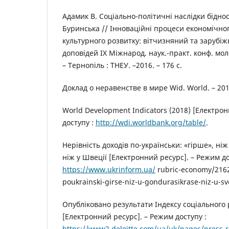
Адамик В. Соціально-політичні наслідки бідност
Буринська // Інноваційні процеси економічног
культурного розвитку: вітчизняний та зарубіжн
доповідей IX Міжнарод. наук.-практ. конф. мол
– Тернопіль : ТНЕУ. –2016. – 176 с.
Доклад о неравенстве в мире Wid. World. – 201
World Development Indicators (2018) [Електро
доступу :
http://wdi.worldbank.org/table/
.
Нерівність доходів по-українськи: «гірше», ніж
ніж у Швеції [Електронний ресурс]. – Режим до
https://www.ukrinform.ua/
rubric-economy/2162
poukrainski-girse-niz-u-gondurasikrase-niz-u-sve
Опубліковано результати Індексу соціального 
[Електронний ресурс]. – Режим доступу :
https://www2.deloitte.com/ua/uk/pages/press-