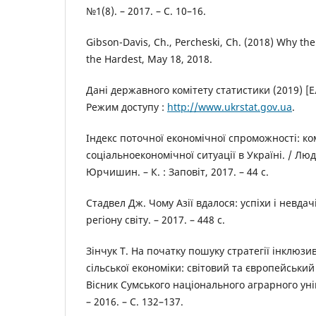
№1(8). – 2017. – С. 10–16.
Gibson-Davis, Ch., Percheski, Ch. (2018) Why th
the Hardest, May 18, 2018.
Дані державного комітету статистики (2019) [Е
Режим доступу :
http://www.ukrstat.gov.ua
.
Індекс поточної економічної спроможності: ко
соціальноекономічної ситуації в Україні. / Л
Юрчишин. – К. : Заповіт, 2017. – 44 с.
Стадвел Дж. Чому Азії вдалося: успіхи і невда
регіону світу. – 2017. – 448 с.
Зінчук Т. На початку пошуку стратегії інклюз
сільської економіки: світовий та європейський п
Вісник Сумського національного аграрного унів
– 2016. – С. 132–137.