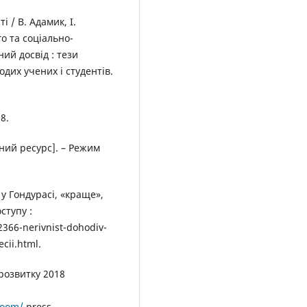
і / В. Адамик, І.
о та соціально-
ий досвід : тези
одих учених і студентів.
8.
нний ресурс]. – Режим
 у Гондурасі, «краще»,
ступу :
366-nerivnist-dohodiv-
cii.html.
розвитку 2018
room/
press-