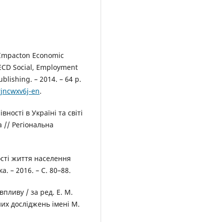
s Impacton Economic
ECD Social, Employment
lishing. – 2014. – 64 р.
rjncwxv6j-en
.
ності в Україні та світі
а // Регіональна
ості життя населення
. – 2016. – С. 80–88.
пливу / за ред. Е. М.
ьних досліджень імені М.