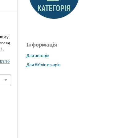
ьному
огляд
Інформація
 1,
Для авторів
01.10
Для бібліотекарів