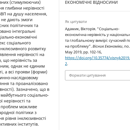
тивних (стимулюючих)
ЕКОНОМІЧНІ ВІДНОСИНИ
ня глибини нерівності
ВВП на душу населення,
і не дають змоги
Як цитувати
асних політичних та
Адамик, Вікторія. “Соціально-
вано інтегральні
економічна нерівність у націонал
ціально-економічні
та глобальному вимірі: сучасний п
екс соціального
на проблему”.
Вісник Економіки
, no.
 інклюзивного розвитку
May 2019, pp. 102-16,
явлення нерівності на
https://doi.org/10.35774/visnyk2019.
, що нерівність за
2
.
ьним, однак не єдиним
і, а всі прояви (форми)
Формати цитування
инно-наслідковому
няння та проаналізовано
вності). Зазначено, що в
я майбутнього соціально-
ї нерівності та
х проблем можливе
ародної політики з
ня рівня інклюзивності
ктивних інститутів.