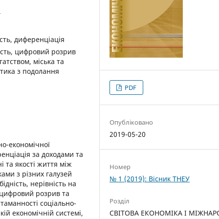
2
сть, диференціація
ність, цифровий розрив
гатством, міська та
літика з подолання
PDF
Опубліковано
2019-05-20
но-економічної
ренціація за доходами та
і та якості життя між
Номер
ами з різних галузей
№ 1 (2019): Вісник ТНЕУ
бідність, нерівність на
, цифровий розрив та
Розділ
итаманності соціально-
кій економічній системі,
СВІТОВА ЕКОНОМІКА І МІЖНАР