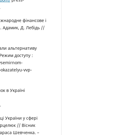
.
іжнародне фінансове і
. Адамик, Д. Лебідь //
али альтернативу
 Режим доступу :
vsemirnom-
okazatelyu-vvp-
ок в Україні
.
ці України у сфері
арцелюк // Вісник
Тараса Шевченка. –