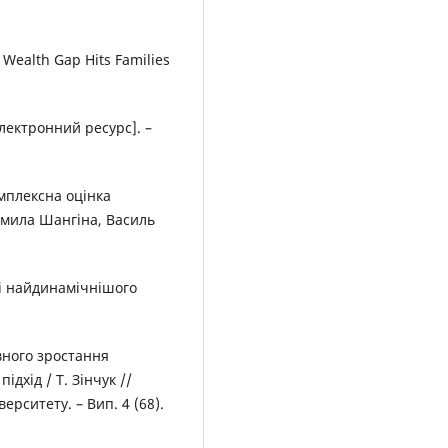
e Wealth Gap Hits Families
лектронний ресурс]. –
мплексна оцінка
юдмила Шангіна, Василь
чі найдинамічнішого
ивного зростання
ідхід / Т. Зінчук //
ерситету. – Вип. 4 (68).