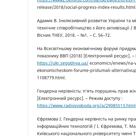
release/2018/social-progress-index-results.html
Адамик В. Інклюзивний розвиток України та м
технічне співробітництво з його активізації / В
Вісник ТНЕУ, 2018. – №1. – С. 56–72.
На Всесвітньому економічному форумі придум
показнику ВВП (2018) [Електронний ресурс]. –
https://ukr.segodnya.ua/
economics/enews/na-
ekonomicheskom-forume-pridumali-alternativup
1108779.html.
Гендерна нерівність: п’ять порушень прав жін
[Електронний ресурс]. – Режим доступу :
https://www.radiosvoboda.org/a/29085513.html
Єфремова І. Гендерна нерівність на ринку пра
інформаційних технологій / І. Єфремова, Т. М
Київського національного університету імені 