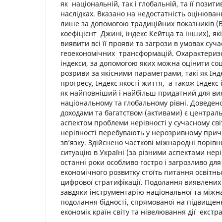
як національній, так і глобальній, та її пози
наслідках. Вказано на недостатність оцінюван
лише за допомогою традиційних показників (
коефіцієнт Джині, індекс Кейтца та інших), як
виявити всі її прояви та загрози в умовах суч
геоекономічних трансформацій. Охарактеризо
індекси, за допомогою яких можна оцінити со
розриви за якісними параметрами, такі як Інд
прогресу, Індекс якості життя, а також Індекс
як найповніший і найбільш придатний для ви
національному та глобальному рівні. Доведено
доходами та багатством (активами) є централ
аспектом проблеми нерівності у сучасному світ
нерівності перебувають у нерозривному прич
зв’язку. Здійснено часткові міжнародні порів
ситуацію в Україні (за різними аспектами нері
останні роки особливо гостро і загрозливо дл
економічного розвитку стоїть питання освітньо
цифрової стратифікації. Подолання виявлени
завдяки інструментарію національної та міжн
подолання бідності, спрямованої на підвищен
економік країн світу та нівелювання дії екстра