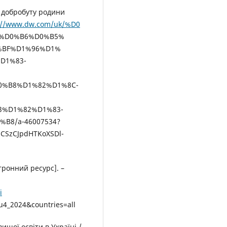
д добробуту родини
://www.dw.com/uk/%D0
%D0%B6%D0%B5%
%BF%D1%96%D1%
D1%83-
0%B8%D1%82%D1%8C-
3%D1%82%D1%83-
8/a-46007534?
iCSzCJpdHTKoXSDl-
тронний ресурс]. –
i
4_2024&countries=all
ищої освіти в Україні /