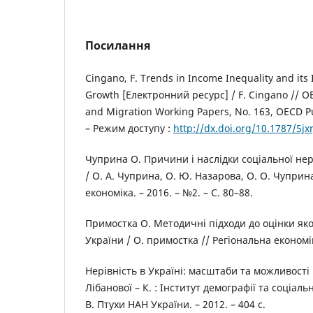
Посилання
Cingano, F. Trends in Income Inequality and it
Growth [Електронний ресурс] / F. Cingano // O
and Migration Working Papers, No. 163, OECD Pub
– Режим доступу :
http://dx.doi.org/10.1787/5jx
Чуприна О. Причини і наслідки соціальної нерів
/ О. А. Чуприна, О. Ю. Назарова, О. О. Чуприн
економіка. – 2016. – №2. – С. 80–88.
Примостка О. Методичні підходи до оцінки як
України / О. примостка // Регіональна економіка
Нерівність в Україні: масштаби та можливості в
Лібанової – К. : Інститут демографії та соціал
В. Птухи НАН України. – 2012. – 404 с.