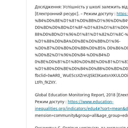
Дослідження: Успішність у школі залежить ві
[Електронний ресурс]. – Режим доступу :
https
%B4%D0%BE%D1%81%D0%BB%D1%96%D0%B4
D0%BD%D0%BD%D1%8F-%D1%83%D1%81%D0
88%D0%BD%D1%96%D1%81%D1%82%D1%8C-%
%D1%88%D0%BA%D0%BE%D0%BB%D1%96-
%D0%B7%D0%B0%D0%BB%D0%B5% D0%B6%D
%D0%B2%D1%96%D0%B4-%D0%B4%D
0%BE%D0%B1%D1%80%D0%BE%D0%B1%D1%8
%D1%80%D0%BE%D0%B4%D0%B8%D0%BD%D0%B
fbclid=IwAR0_ WuE5csXZreUJSkI3KaxtsnXKULOO
LtFh_fKZXY.
Global Education Monitoring Report, 2018 [Елек
Режим доступу :
https://www.education-
inequalities.org/indicators/edu4#?sort=mean&d
mension=community&group=all&age_group=edu
Оксамитна С. Освітня нерівність та експансія в