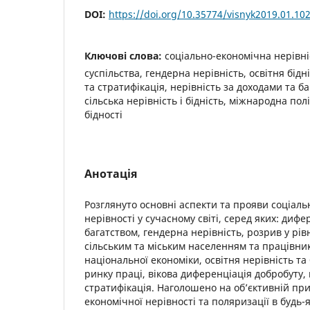
DOI:
https://doi.org/10.35774/visnyk2019.01.10
Ключові слова:
соціально-економічна нерівні
суспільства, гендерна нерівність, освітня бід
та стратифікація, нерівність за доходами та ба
сільська нерівність і бідність, міжнародна по
бідності
Анотація
Розглянуто основні аспекти та прояви соціаль
нерівності у сучасному світі, серед яких: дифе
багатством, гендерна нерівність, розрив у рівн
сільським та міським населенням та працівник
національної економіки, освітня нерівність та 
ринку праці, вікова диференціація добробуту
стратифікація. Наголошено на об’єктивній пр
економічної нерівності та поляризації в будь-я