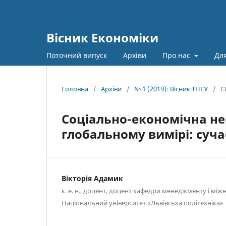
Вісник Економіки
Поточний випуск
Архіви
Про нас
Для
Головна
/
Архіви
/
№ 1 (2019): Вісник ТНЕУ
/
С
Соціально-економічна не
глобальному вимірі: суч
Вікторія Адамик
к. е. н., доцент, доцент кафедри менеджменту і мі
Національний університет «Львівська політехніка»